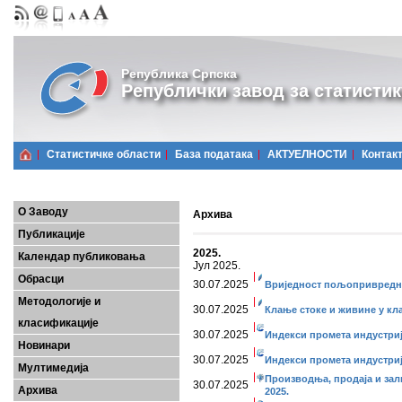
Република Српска
Републички завод за статистик
Статистичке области
Базa података
АКТУЕЛНОСТИ
Контак
О Заводу
Архива
Публикације
2025.
Календар публиковања
Јул 2025.
Обрасци
30.07.2025
Вриједност пољопривредних
Методологије и
30.07.2025
Клање стоке и живине у кла
класификације
30.07.2025
Индекси промета индустријe
Новинари
30.07.2025
Индекси промета индустријe
Мултимедија
Производња, продаја и зал
30.07.2025
Архива
2025.