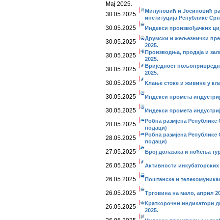
Мај 2025.
Милуновић и Јосиповић ра
30.05.2025
институција Републике Срп
30.05.2025
Индекси произвођачких ције
Друмски и жељезнички прево
30.05.2025
2025.
Производња, продаја и за
30.05.2025
2025.
Вриједност пољопривредни
30.05.2025
2025.
30.05.2025
Клање стоке и живине у кл
30.05.2025
Индекси промета индустриј
30.05.2025
Индекси промета индустријe
Робна размјена Републике С
28.05.2025
подаци)
Робна размјена Републике С
28.05.2025
подаци)
27.05.2025
Број долазака и ноћења тур
26.05.2025
Активности инкубаторских 
26.05.2025
Поштанске и телекомуникаци
26.05.2025
Трговина на мало, април 20
Краткорочни индикатори дис
26.05.2025
2025.