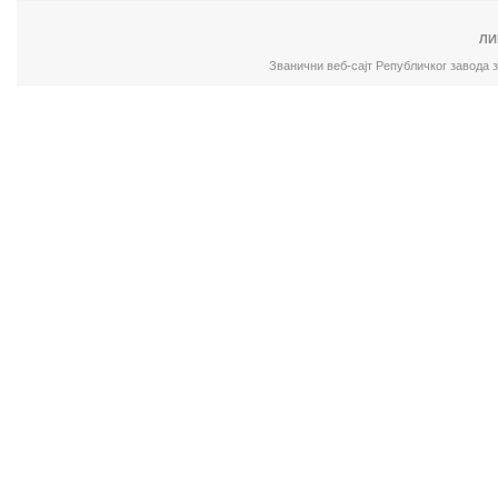
ЛИ
Званични веб-сајт Републичког завода 