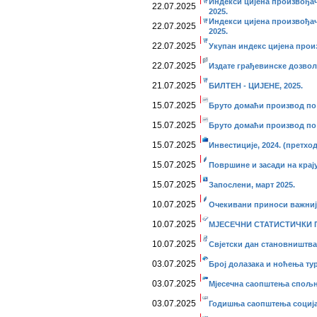
Индекси цијена произвођач
22.07.2025
2025.
Индекси цијена произвођач
22.07.2025
2025.
22.07.2025
Укупан индекс цијена произ
22.07.2025
Издате грађевинске дозволе
21.07.2025
БИЛТЕН - ЦИЈЕНЕ, 2025.
15.07.2025
Бруто домаћи производ по 
15.07.2025
Бруто домаћи производ по 
15.07.2025
Инвестиције, 2024. (претхо
15.07.2025
Површине и засади на крају
15.07.2025
Запослени, март 2025.
10.07.2025
Очекивани приноси важнији
10.07.2025
МЈЕСЕЧНИ СТАТИСТИЧКИ ПР
10.07.2025
Свјетски дан становништва, 
03.07.2025
Број долазака и ноћења тури
03.07.2025
Мјесечна саопштења спољне
03.07.2025
Годишња саопштења социјал