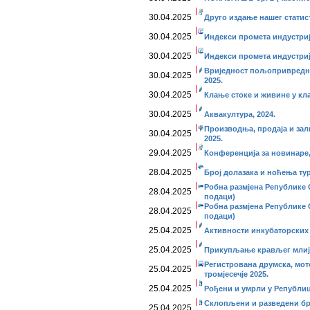
30.04.2025
Друго издање нашег статис
30.04.2025
Индекси промета индустриј
30.04.2025
Индекси промета индустриј
Вриједност пољопривредни
30.04.2025
2025.
30.04.2025
Клање стоке и живине у кла
30.04.2025
Аквакултура, 2024.
Производња, продаја и за
30.04.2025
2025.
29.04.2025
Конференција за новинаре, 
28.04.2025
Број долазака и ноћења тур
Робна размјена Републике С
28.04.2025
подаци)
Робна размјена Републике С
28.04.2025
подаци)
25.04.2025
Активности инкубаторских 
25.04.2025
Прикупљање крављег млије
Регистрована друмска, мот
25.04.2025
тромјесечје 2025.
25.04.2025
Рођени и умрли у Републиц
Склопљени и разведени бр
25.04.2025