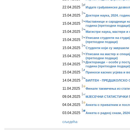
22.04.2025
Издате грађевинске дозволе
15.04.2025
Доктори наука, 2024. годин
Наставници и сарадници на
15.04.2025
година (претходни подаци)
15.04.2025
Магистри наука, мастери и 
Уписани студенти на студиј
15.04.2025
(претходни подаци)
15.04.2025
Студенти који су завршили 
Уписани на мастер и специј
15.04.2025
(претходни подаци)
Докторанди – особе у посту
15.04.2025
година (претходни подаци)
15.04.2025
Приноси касних усјева и во
14.04.2025
БИЛТЕН - ПРЕДШКОЛСКО О
11.04.2025
Финале такмичења из статис
09.04.2025
МЈЕСЕЧНИ СТАТИСТИЧКИ ПР
04.04.2025
Анкета о приватним и пос
03.04.2025
Анкета о радној снази, 2024
сљедећа