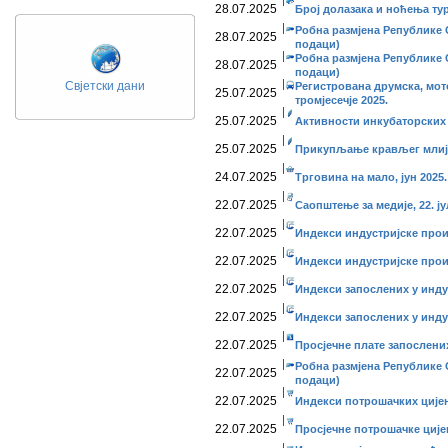
28.07.2025
Број долазака и ноћења тури
Робна размјена Републике С
28.07.2025
подаци)
Робна размјена Републике С
28.07.2025
подаци)
Свјетски дани
Регистрована друмска, мото
25.07.2025
тромјесечје 2025.
25.07.2025
Активности инкубаторских с
25.07.2025
Прикупљање крављег млије
24.07.2025
Трговина на мало, јун 2025.
22.07.2025
Саопштење за медије, 22. ју
22.07.2025
Индекси индустријске прои
22.07.2025
Индекси индустријске прои
22.07.2025
Индекси запослених у индус
22.07.2025
Индекси запослених у индус
22.07.2025
Просјечне плате запослених,
Робна размјена Републике С
22.07.2025
подаци)
22.07.2025
Индекси потрошачких цијена
22.07.2025
Просјечне потрошачке цијен