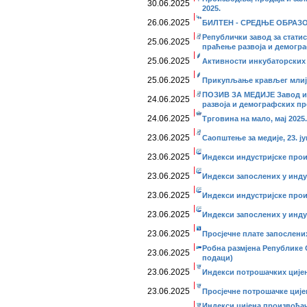
30.06.2025
2025.
26.06.2025
БИЛТЕН - СРЕДЊЕ ОБРАЗОВ
Републички завод за стати
25.06.2025
праћење развоја и демогр
25.06.2025
Активности инкубаторских с
25.06.2025
Прикупљање крављег млије
ПОЗИВ ЗА МЕДИЈЕ Завод и 
24.06.2025
развоја и демографских пр
24.06.2025
Трговина на мало, мај 2025.
23.06.2025
Саопштење за медије, 23. ју
23.06.2025
Индекси индустријске прои
23.06.2025
Индекси запослених у индус
23.06.2025
Индекси индустријске прои
23.06.2025
Индекси запослених у индус
23.06.2025
Просјечне плате запослених
Робна размјена Републике С
23.06.2025
подаци)
23.06.2025
Индекси потрошачких цијена
23.06.2025
Просјечне потрошачке цијен
Индекси цијена произвођач