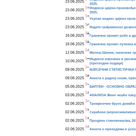
23.06.2025
2025.
Индекси цијена произвођач
23.06.2025
2025.
23.06.2025
Укупан индекс цијена произ
23.06.2025
Издате грађевинске дозволе
16.06.2025
Гранични промет робе и дру
16.06.2025
Гранични промет путника и 
12.06.2025
Милош Шиник, начелник тр
Индекси извозних и увозних
10.06.2025
(претходни подаци)
09.06.2025
МЈЕСЕЧНИ СТАТИСТИЧКИ ПР
09.06.2025
Анкета о радној снази, прво
05.06.2025
БИЛТЕН - ОСНОВНО ОБРАЗО
03.06.2025
АНАЛИЗА Жене чешће паку
02.06.2025
Тромјесечни бруто домаћи 
02.06.2025
Скраћене (апроксимативне)
02.06.2025
Процјене становништва, 201
02.06.2025
Анкетa о приходима и усло