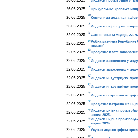
26.05.2025
Индекси производње у грађе
26.05.2025
Прикупљање крављег млије
26.05.2025
Корисници додатка на дјецу
26.05.2025
Индекси цијена у пољопривр
22.05.2025
Саопштење за медије, 22. ма
Робна размјена Републике 
22.05.2025
подаци)
22.05.2025
Просјечне плате запослених
22.05.2025
Индекси запослених у инду
22.05.2025
Индекси запослених у индус
22.05.2025
Индекси индустријске прои
22.05.2025
Индекси индустријске прои
22.05.2025
Индекси потрошачких цијен
22.05.2025
Просјечне потрошачке ције
Индекси цијена произвођач
22.05.2025
април 2025.
Индекси цијена произвођач
22.05.2025
април 2025.
22.05.2025
Укупан индекс цијена прои