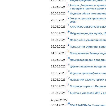
22.05.2025
Издате грађевинске дозволе
Анкета „Годишње истражив
21.05.2025
и процјена приноса раних 
20.05.2025
Индекси обима пољопривре
Откуп и продаја производа
20.05.2025
2025.
19.05.2025
АНАЛИЗА СЕКТОРА МЉЕКАРС
16.05.2025
Међународни дан музеја, 18.
15.05.2025
Малољетни учиниоци криви
15.05.2025
Пунољетни учиниоци кривич
14.05.2025
Представници Завода на до
13.05.2025
Међународни дан породице, 
12.05.2025
Цијене завршених продатих 
12.05.2025
Индекси произвођачких ције
12.05.2025
МЈЕСЕЧНИ СТАТИСТИЧКИ ПР
12.05.2025
Покренут портал о Индика
08.05.2025
Анкета о употреби ИКТ у д
Април 2025.
30.04.2025
ПОКАЗАТЕЉ бр. 2 (часопис