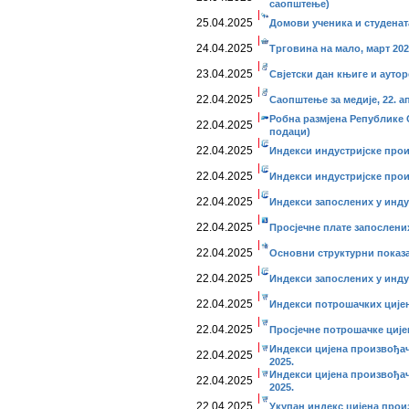
саопштење)
25.04.2025
Домови ученика и студената
24.04.2025
Трговина на мало, март 202
23.04.2025
Свjeтски дан књиге и аутор
22.04.2025
Саопштење за медије, 22. а
Робна размјена Републике 
22.04.2025
подаци)
22.04.2025
Индекси индустријске прои
22.04.2025
Индекси индустријске прои
22.04.2025
Индекси запослених у инду
22.04.2025
Просјечне плате запослених
22.04.2025
Основни структурни показ
22.04.2025
Индекси запослених у индус
22.04.2025
Индекси потрошачких цијен
22.04.2025
Просјечне потрошачке цијен
Индекси цијена произвођач
22.04.2025
2025.
Индекси цијена произвођач
22.04.2025
2025.
22.04.2025
Укупан индекс цијена прои