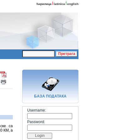
ћирилица
latinica
english
БАЗA ПОДАТАКА
Username:
Password:
ске са
0 КМ, а