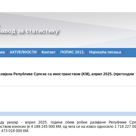
авод за статистику
ака
АКТУЕЛНОСТИ
Контакт
ПОПИС 2013.
Најчешћa питања
азмјена Републике Српске са иностранством (KM), април 2025. (претходни
ду јануар - април 2025. године обим робне размјене Републике Срп
ством износио је 4 189 245 000 КМ, од чега се на извоз односило 1 716 227 00
2 473 018 000 КМ.