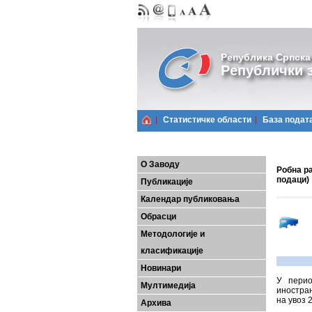
Република Српска
Републички з
Статистичке области
Базa подат
О Заводу
Робна р
подаци)
Публикације
Календар публиковања
Обрасци
Методологије и
класификације
Новинари
У перио
Мултимедија
иностран
на увоз 
Архива