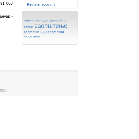
791 000
Register account
ануар -
године
периоду
српској
број
саопштење
српске
републике
БДП
републици
индустрија
2026.