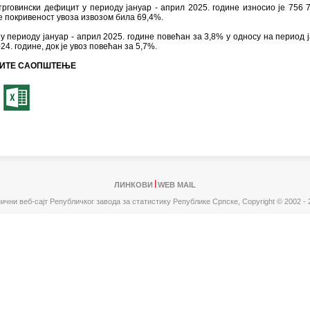
говински дефицит у периоду јануар - април 2025. године износио је 756 
је покривеност увоза извозом била 69,4%.
 у периоду јануар - април 2025. године повећан за 3,8% у односу на период ј
24. године, док је увоз повећан за 5,7%.
ИТЕ САОПШТЕЊЕ
ЛИНКОВИ
WEB MAIL
ични веб-сајт Републичког завода за статистику Републике Српске,
Copyright © 2002 - 