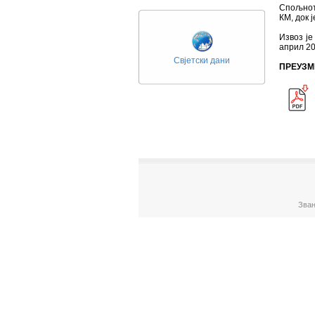
Спољнотр
КМ, док 
Извоз је
април 20
Свјетски дани
ПРЕУЗМ
Зван