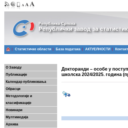
Република Српска
Републички завод за статистик
Статистичке области
Базa података
АКТУЕЛНОСТИ
Контак
О Заводу
Докторанди – особе у посту
школска 2024/2025. година (
Публикације
Календар публиковања
Обрасци
Методологије и
класификације
Новинари
Мултимедија
Архива