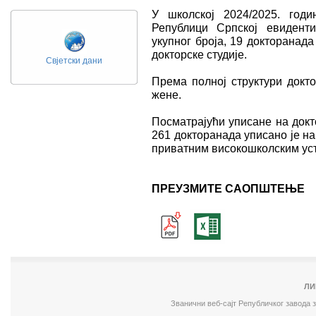
У школској 2024/2025. год
Републици Српској евидент
укупног броја, 19 докторанада
докторске студије.
Свјетски дани
Према полној структури докт
жене.
Посматрајући уписане на докто
261 докторанада уписано је на
приватним високошколским ус
ПРЕУЗМИТЕ САОПШТЕЊЕ
ЛИ
Званични веб-сајт Републичког завода 