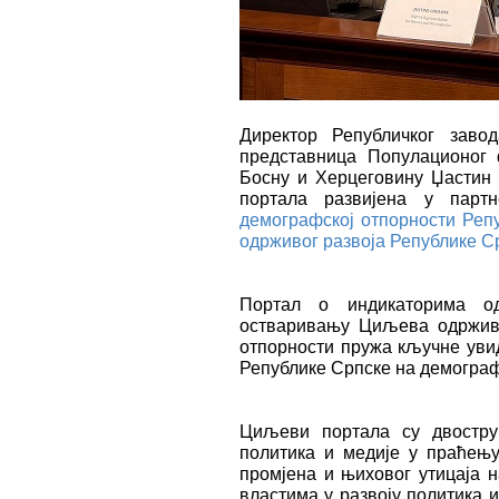
Директор Републичког заво
представница Популационог
Босну и Херцеговину Џастин 
портала развијена у партн
демографској отпорности Реп
одрживог развоја Републике С
Портал о индикаторима од
остваривању Циљева одрживо
отпорности пружа кључне увид
Републике Српске на демографс
Циљеви портала су двостру
политика и медије у праћењ
промјена и њиховог утицаја н
властима у развоју политика 