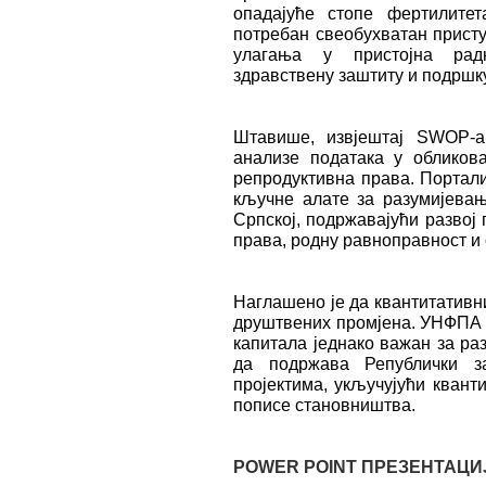
опадајуће стопе фертилитет
потребан свеобухватан присту
улагања у пристојна радн
здравствену заштиту и подршк
Штавише, извјештај SWOP-а
анализе података у обликов
репродуктивна права. Портал
кључне алате за разумијева
Српској, подржавајући развој
права, родну равноправност и 
Наглашено је да квантитативн
друштвених промјена. УНФПА ј
капитала једнако важан за ра
да подржава Републички з
пројектима, укључујући квант
пописе становништва.
POWER POINT ПРЕЗЕНТАЦИ