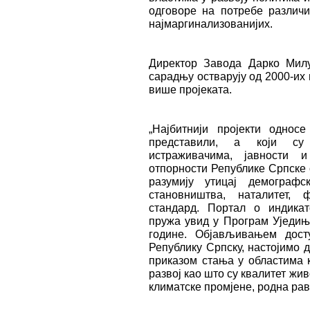
одговоре на потребе различи
најмаргинализованијих.
Директор Завода Дарко Мил
сарадњу остварују од 2000-их 
више пројеката.
„Најбитнији пројекти одно
представили, а који су
истраживачима, јавности 
отпорности Републике Српске
разумију утицај демограф
становништва, наталитет, 
стандард. Портал о индика
пружа увид у Програм Уједиње
године. Објављивањем дост
Републику Српску, настојимо 
приказом стања у областима 
развој као што су квалитет жи
климатске промјене, родна рав