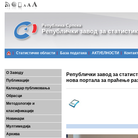
Република Српска
Републички завод за статистик
Статистичке области
Базa података
АКТУЕЛНОСТИ
Контак
О Заводу
Републички завод за статис
нова портала за праћење ра
Публикације
Календар публиковања
Обрасци
Методологије и
класификације
Новинари
Мултимедија
Архива