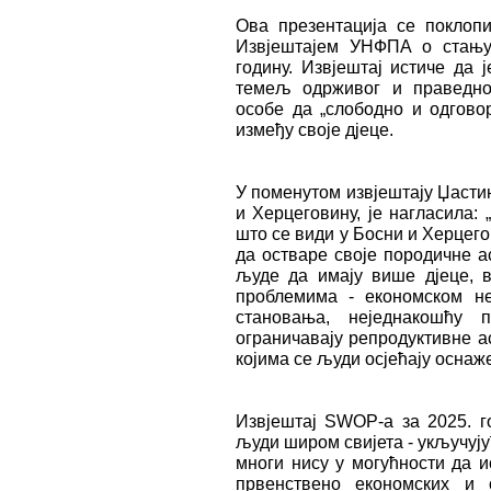
Ова презентација се поклоп
Извјештајем УНФПА о стању 
годину. Извјештај истиче да 
темељ одрживог и праведног
особе да „слободно и одгово
између своје дјеце.
У поменутом извјештају Џасти
и Херцеговину, је нагласила: 
што се види у Босни и Херцего
да остваре своје породичне а
људе да имају више дјеце, 
проблемима - економском не
становања, неједнакошћу 
ограничавају репродуктивне а
којима се људи осјећају оснаж
Извјештај SWOP-а за 2025. го
људи широм свијета - укључују
многи нису у могућности да и
првенствено економских и 