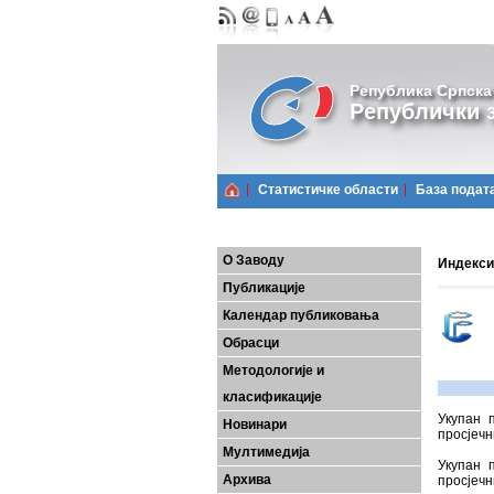
Република Српска
Републички з
Статистичке области
Базa подат
О Заводу
Индекси 
Публикације
Календар публиковања
Обрасци
Методологије и
класификације
Укупан 
Новинари
просјечн
Мултимедија
Укупан 
Архива
просјечн