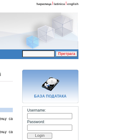
ћирилица
latinica
english
БАЗA ПОДАТАКА
Username:
ђењу са
Password:
ђењу са