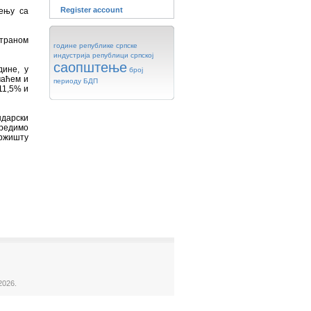
Register account
ђењу са
страном
године
републике
српске
индустрија
републици
српској
саопштење
дине, у
број
маћем и
периоду
БДП
11,5% и
дарски
оредимо
ржишту
2026.