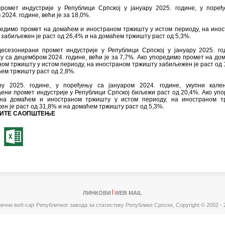
промет индустрије у Републици Српској у јануару 2025. године, у поре
 2024. године, већи је за 18,0%.
редимо промет на домаћем и иностраном тржишту у истом периоду, на ино
забиљежен је раст од 26,4% и на домаћем тржишту раст од 5,3%.
десезонирани промет индустрије у Републици Српској у јануару 2025. го
 са децембром 2024. године, већи је за 7,7%. Ако упоредимо промет на до
ом тржишту у истом периоду, на иностраном тржишту забиљежен је раст од 
ем тржишту раст од 2,8%.
ру 2025. године, у поређењу са јануаром 2024. године, укупни кален
ени промет индустрије у Републици Српској биљежи раст од 20,4%. Ако уп
на домаћем и иностраном тржишту у истом периоду, на иностраном т
н је раст од 31,8% и на домаћем тржишту раст од 5,3%.
ИТЕ САОПШТЕЊЕ
ЛИНКОВИ
WEB MAIL
ични веб-сајт Републичког завода за статистику Републике Српске,
Copyright © 2002 - 