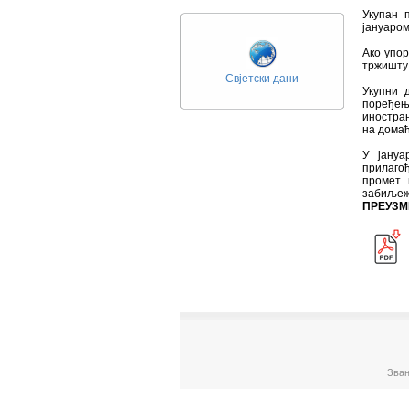
Укупан 
јануаром
Ако упо
тржишту 
Свјетски дани
Укупни 
поређењу
иностран
на домаћ
У јануа
прилагођ
промет 
забиљеже
ПРЕУЗМ
Зван