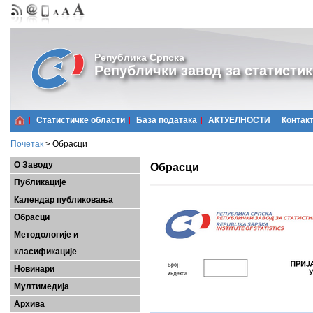
Република Српска
Републички завод за статистик
Статистичке области
Базa података
АКТУЕЛНОСТИ
Контак
Почетак
>
Обрасци
О Заводу
Обрасци
Публикације
Календар публиковања
Обрасци
Методологије и
класификације
Новинари
Мултимедија
Архива