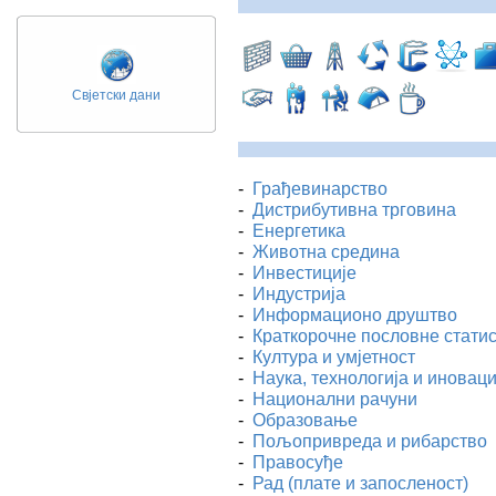
Свјетски дани
-
Грађевинарство
-
Дистрибутивна трговина
-
Енергетика
-
Животна средина
-
Инвестиције
-
Индустрија
-
Информационо друштво
-
Краткорочне пословне стати
-
Култура и умјетност
-
Наука, технологија и иноваци
-
Национални рачуни
-
Образовање
-
Пољопривреда и рибарство
-
Правосуђе
-
Рад (плате и запосленост)