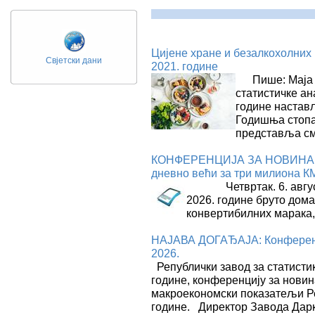
Цијене хране и безалкохолних 
Свјетски дани
2021. године
Пише: Маја Је
статистичке ан
године настав
Годишња стопа 
представља 
КОНФЕРЕНЦИЈА ЗА НОВИНАРЕ (
дневно већи за три милиона КМ
Четвртак. 6. авгу
2026. године бруто дома
конвертибилних марака
НАЈАВА ДОГАЂАЈА: Конференциј
2026.
Републички завод за статистику
године, конференцију за новин
макроекономски показатељи Р
године. Директор Завода Дар