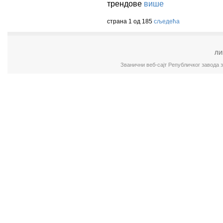
трендове
више
страна 1 од 185
сљедећа
ЛИ
Званични веб-сајт Републичког завода 