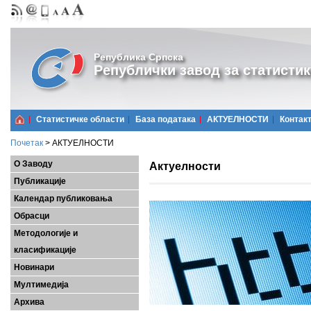
Република Српска
Републички завод за статистик
Статистичке области
Базa података
АКТУЕЛНОСТИ
Контак
Почетак
>
АКТУЕЛНОСТИ
О Заводу
Актуелности
Публикације
Календар публиковања
Обрасци
Методологије и
класификације
Новинари
Мултимедија
Архива