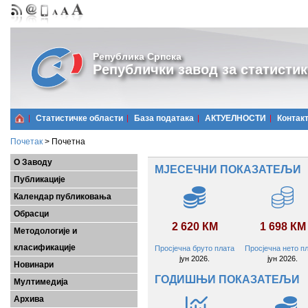
Република Српска
Републички завод за статистик
Статистичке области
Базa података
АКТУЕЛНОСТИ
Контак
Почетак
>
Почетна
О Заводу
МЈЕСЕЧНИ ПОКАЗАТЕЉИ
Публикације
Календар публиковања
Обрасци
2 620 КМ
1 698 КМ
Методологије и
класификације
Просјечна бруто плата
Просјечна нето п
јун 2026.
јун 2026.
Новинари
ГОДИШЊИ ПОКАЗАТЕЉИ
Мултимедија
Архива