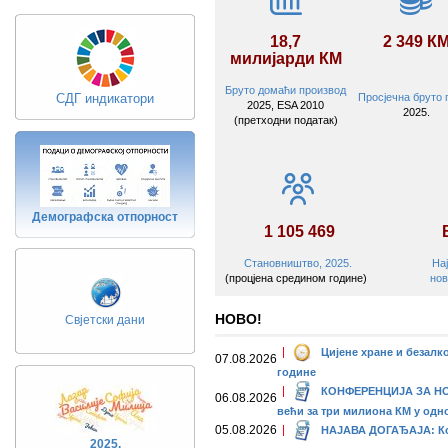
18,7
2 349 К
милијарди
КМ
Бруто домаћи производ
СДГ индикатори
Просјечна бруто 
2025, ESA 2010
2025.
(претходни податак)
Демографска отпорност
1
105
469
Становништво, 2025.
На
(процјена средином године)
нов
НОВО!
Свјетски дани
Цијене хране и безалк
07.08.2026
године
КОНФЕРЕНЦИЈА ЗА НОВИ
06.08.2026
већи за три милиона КМ у одно
05.08.2026
НАЈАВА ДОГАЂАЈА: Конф
2025.