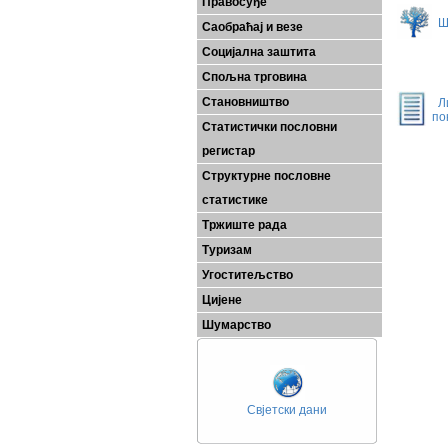
Правосуђе
Ш
Саобраћај и везе
Социјална заштита
Спољна трговина
Становништво
Л
по
Статистички пословни
регистар
Структурне пословне
статистике
Тржиште рада
Туризам
Угоститељство
Цијене
Шумарство
Свјетски дани