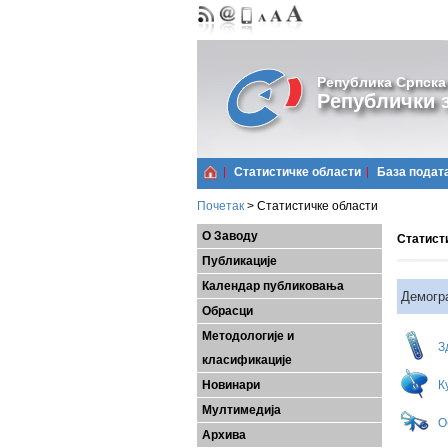
Република Српска
Републички з
Статистичке области
Базa подат
Почетак
>
Статистичке области
О Заводу
Статист
Публикације
Календар публиковања
Демогра
Обрасци
Методологије и
З
класификације
Новинари
К
Мултимедија
О
Архива