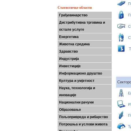
П
Статистичке области
Грађевинарство
П
Дистрибутивна трговина и
С
остале услуге
Енергетика
С
Животна средина
Т
Здравство
Индустрија
Инвестиције
Информационо друштво
Култура и умјетност
Секторс
Наука, технологија и
Е
иновације
Национални рачуни
И
Образовање
П
Пољопривреда и рибарство
Потрошња и услови живота
Т