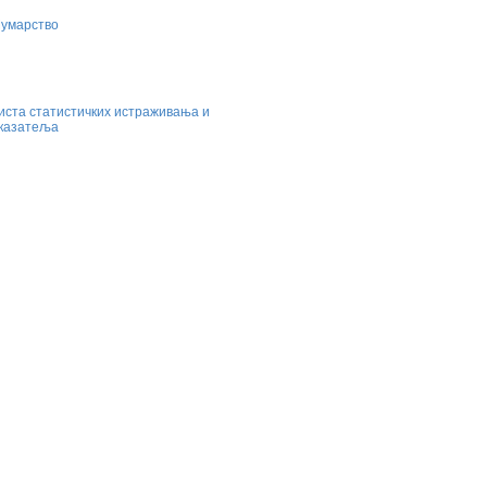
умарство
иста статистичких истраживања и
казатеља