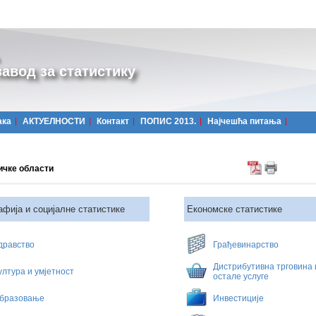
авод за статистику
ака
АКТУЕЛНОСТИ
Контакт
ПОПИС 2013.
Најчешћa питања
ичке области
фија и социјалне статистике
Економске статистике
дравство
Грађевинарство
Дистрибутивна трговина 
ултура и умјетност
остале услуге
бразовањe
Инвестиције