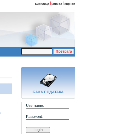
ћирилица
latinica
english
БАЗA ПОДАТАКА
Username:
и
Password: