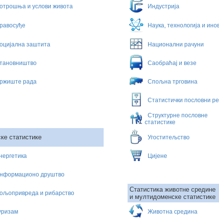
отрошња и услови живота
Индустрија
равосуђе
Наука, технологија и ино
оцијална заштита
Национални рачуни
тановништво
Саобраћај и везе
ржиште рада
Спољна трговина
Статистички пословни ре
Структурне пословне
статистике
ке статистике
Угоститељство
нергетика
Цијене
нформационо друштво
Статистика животне средине
ољопривреда и рибарство
и мултидоменске статистике
уризам
Животна средина