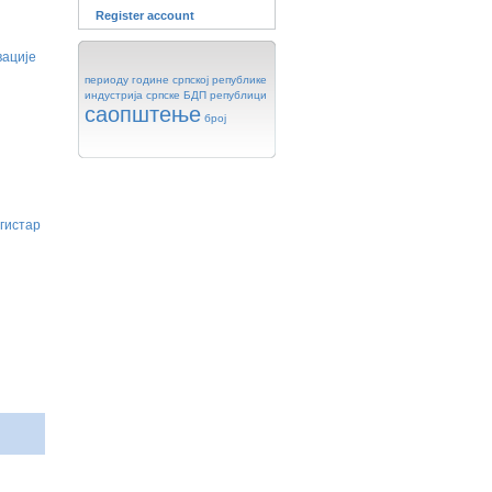
Register account
вације
периоду
године
српској
републике
индустрија
српске
БДП
републици
саопштење
број
гистар