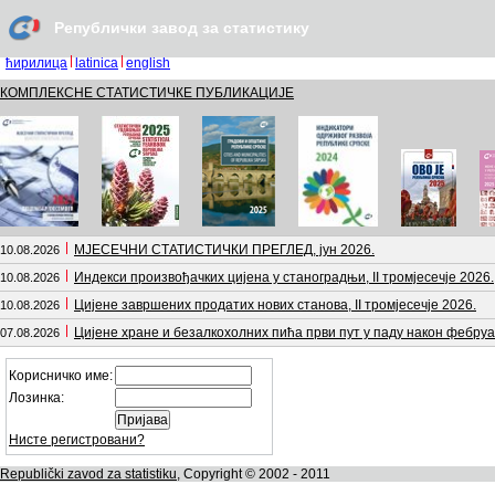
Републички завод за статистику
ћирилица
latinica
english
КОМПЛЕКСНЕ СТАТИСТИЧКЕ ПУБЛИКАЦИЈЕ
МЈЕСЕЧНИ СТАТИСТИЧКИ ПРЕГЛЕД, јун 2026.
10.08.2026
Индекси произвођачких цијена у станоградњи, II тромјесечје 2026.
10.08.2026
Цијене завршених продатих нових станова, II тромјесечје 2026.
10.08.2026
Цијене хране и безалкохолних пића први пут у паду након фебруа
07.08.2026
Корисничко име:
Лозинка:
Нисте регистровани?
Republički zavod za statistiku
, Copyright © 2002 - 2011