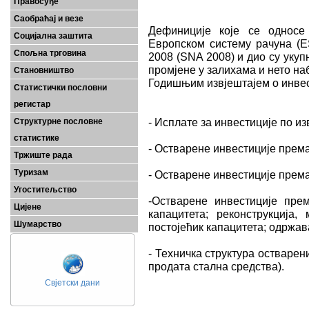
Правосуђе
Саобраћај и везе
Дефиниције које се односе
Социјална заштита
Европском систему рачуна (E
Спољна трговина
2008 (SNA 2008) и дио су укупн
промјене у залихама и нето на
Становништво
Годишњим извјештајем о инвес
Статистички пословни
регистар
- Исплате за инвестиције по 
Структурне пословне
статистике
- Остварене инвестиције према
Тржиште рада
Туризам
- Остварене инвестиције према
Угоститељство
-Остварене инвестиције пре
Цијене
капацитета; реконструкција
Шумарство
постојећик капацитета; одржав
- Техничка структура остварени
продата стална средства).
Свјетски дани