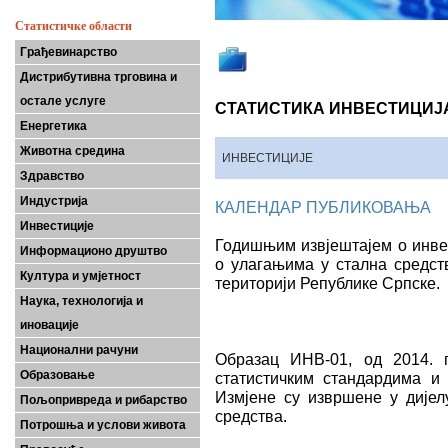
Статистичке области
Грађевинарство
Дистрибутивна трговина и
остале услуге
СТАТИСТИКА ИНВЕСТИЦИЈ
Енергетика
Животна средина
ИНВЕСТИЦИЈЕ
Здравство
Индустрија
КАЛЕНДАР ПУБЛИКОВАЊА
Инвестиције
Годишњим извјештајем о инве
Информационо друштво
о улагањима у стална средст
Култура и умјетност
територији Републике Српске.
Наука, технологија и
иновације
Национални рачуни
Образац ИНВ-01, од 2014. 
Образовање
статистичким стандардима и
Измјене су извршене у дијел
Пољопривреда и рибарство
средства.
Потрошња и услови живота