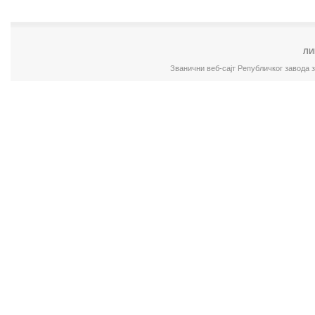
ЛИ
Званични веб-сајт Републичког завода 