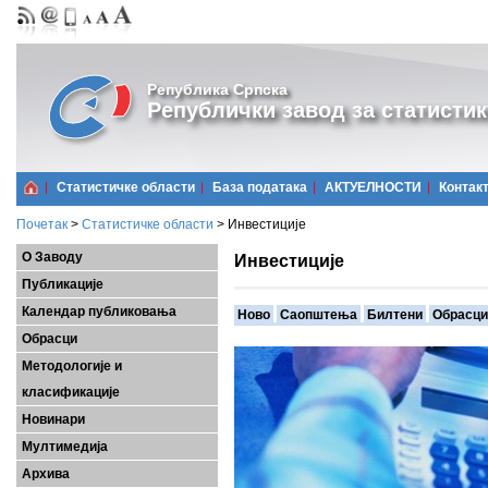
Република Српска
Републички завод за статистик
Статистичке области
Базa података
АКТУЕЛНОСТИ
Контак
Почетак
>
Статистичке области
>
Инвестиције
О Заводу
Инвестиције
Публикације
Календар публиковања
Ново
Саопштења
Билтени
Обрасци
Обрасци
Методологије и
класификације
Новинари
Мултимедија
Архива