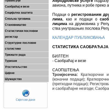
Аеродромске услуге
подразу
Правосуђе
авиона, путника и робе преко
Саобраћај и везе
Социјална заштита
По­да­ци о
ре­ги­стро­ва­ним д
ли­ма
, као и подаци о
сао
Спољна трговина
лицима
на друмовима у Републи
Становништво
ства уну­тра­шњих по­сло­ва Ре
Статистички пословни
регистар
КАЛЕНДАР ПУБЛИКОВАЊА
Структурне пословне
СТАТИСТИКА САОБРАЋАЈА 
статистике
Тржиште рада
БИЛТЕН
- Саобраћај и везе
Туризам
Угоститељство
САОПШТЕЊА
Цијене
Тромјесечна:
Краткорочни 
(коначни подаци); Краткороч
Шумарство
(претходни подаци);
Регистров
и саобраћајне незгоде
;
Саобра
Свјетски дани