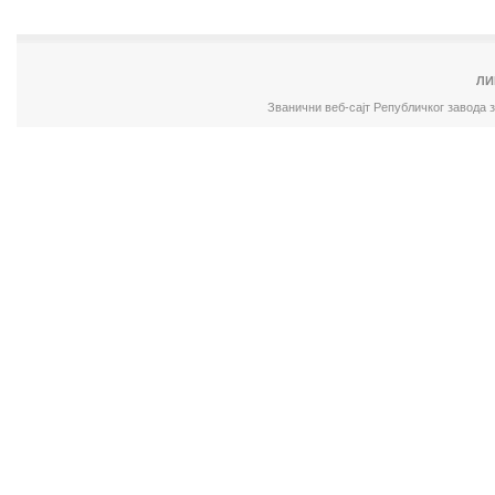
ЛИ
Званични веб-сајт Републичког завода 