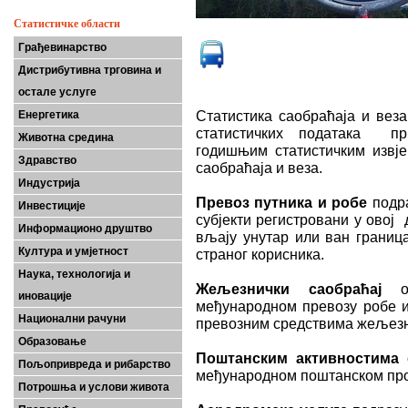
Статистичке области
Грађевинарство
Дистрибутивна трговина и
остале услуге
Статистика саобраћаја и вез
Енергетика
статистичких података пр
Животна средина
годишњим статистичким извје
Здравство
саобраћаја и веза.
Индустрија
Превоз
пут­ни­ка и ро­бе
подра
Инвестиције
субјекти ре­ги­стро­ва­ни у овој 
Информационо друштво
вља­ју уну­тар или ван гра­ни­
Култура и умјетност
стра­ног ко­ри­сни­ка.
Наука, технологија и
Ж
е­
љ
е­знич­к
и
са­о­бра­ћај
об
иновације
међународном превозу робе и
Национални рачуни
превозним средствима жељез
Образовање
Поштанским
ак­тив­но­сти­ма
о
Пољопривреда и рибарство
међународном поштанском про
Потрошња и услови живота