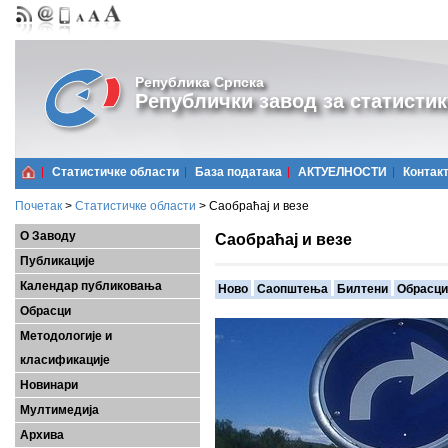
Република Српска
Републички завод за статистик
Статистичке области
Базa података
АКТУЕЛНОСТИ
Контак
Почетак
>
Статистичке области
>
Саобраћај и везе
О Заводу
Саобраћај и везе
Публикације
Календар публиковања
Ново
Саопштења
Билтени
Обрасци
Обрасци
Методологије и
класификације
Новинари
Мултимедија
Архива