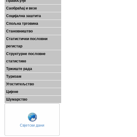
Правосуђе
Саобраћај и везе
Социјална заштита
Спољна трговина
Становништво
Статистички пословни
регистар
Структурне пословне
статистике
Тржиште рада
Туризам
Угоститељство
Цијене
Шумарство
Свјетски дани