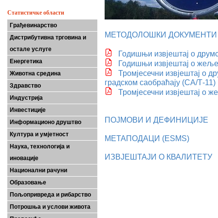
Статистичке области
Грађевинарство
МЕТОДОЛОШКИ ДОКУМЕНТИ
Дистрибутивна трговина и
остале услуге
Годишњи извјештај о друмс
Енергетика
Годишњи извјештај о жеље
Тромјесечни извјештај о д
Животна средина
градском саобраћају (СА/Т-11)
Здравство
Тромјесечни извјештај о ж
Индустрија
Инвестиције
ПОЈМОВИ И ДЕФИНИЦИЈЕ
Информационо друштво
Култура и умјетност
МЕТАПОДАЦИ (ESMS)
Наука, технологија и
ИЗВЈЕШТАЈИ О КВАЛИТЕТУ
иновације
Национални рачуни
Образовање
Пољопривреда и рибарство
Потрошња и услови живота