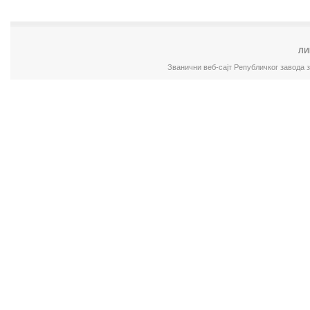
ЛИ
Званични веб-сајт Републичког завода 