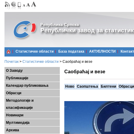
Република Српска
Републички завод за статистик
Статистичке области
Базa података
АКТУЕЛНОСТИ
Контак
Почетак
>
Статистичке области
>
Саобраћај и везе
О Заводу
Саобраћај и везе
Публикације
Календар публиковања
Ново
Саопштења
Билтени
Обрасци
Обрасци
Методологије и
класификације
Новинари
Мултимедија
Архива