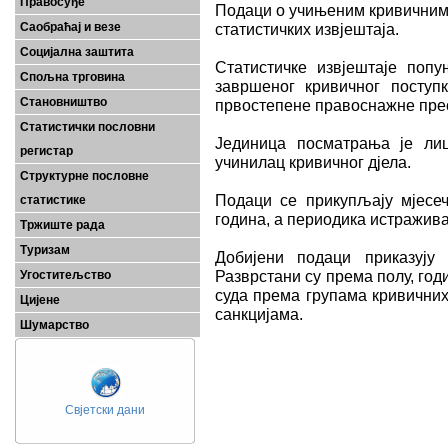
Правосуђе
Подаци о учињеним кривичним 
Саобраћај и везе
статистичких извјештаја.
Социјална заштита
Статистичке извјештаје поп
Спољна трговина
завршеног кривичног поступ
Становништво
првостепене правоснажне пре
Статистички пословни
Јединица посматрања је ли
регистар
учинилац кривичног дјела.
Структурне пословне
Подаци се прикупљају мјесеч
статистике
година, а периодика истражив
Тржиште рада
Туризам
Добијени подаци приказуј
Разврстани су према полу, го
Угоститељство
суда према групама кривичних
Цијене
санкцијама.
Шумарство
Свјетски дани