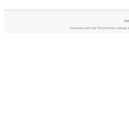
ЛИ
Званични веб-сајт Републичког завода 