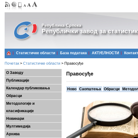
Република Српска
Републички завод за статистик
Статистичке области
Базa података
АКТУЕЛНОСТИ
Контак
Почетак
>
Статистичке области
>
Правосуђе
О Заводу
Правосуђе
Публикације
Календар публиковања
Ново
Саопштења
Обрасци
Методол
Обрасци
Методологије и
класификације
Новинари
Мултимедија
Архива