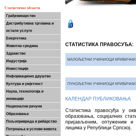
Статистичке области
Грађевинарство
Дистрибутивна трговина и
остале услуге
Енергетика
СТАТИСТИКА ПРАВОСУЂА:
Животна средина
Здравство
МАЛОЉЕТНИ УЧИНИОЦИ КРИВИЧНИХ
Индустрија
Инвестиције
Информационо друштво
Култура и умјетност
ПУНОЉЕТНИ УЧИНИОЦИ КРИВИЧНИХ
Наука, технологија и
КАЛЕНДАР ПУБЛИКОВАЊА
иновације
Национални рачуни
Статистика правосуђа у окв
Образовање
образовања, социјалних стат
пријављеним, оптуженим и
Пољопривреда и рибарство
лицима у Републици Српској.
Потрошња и услови живота