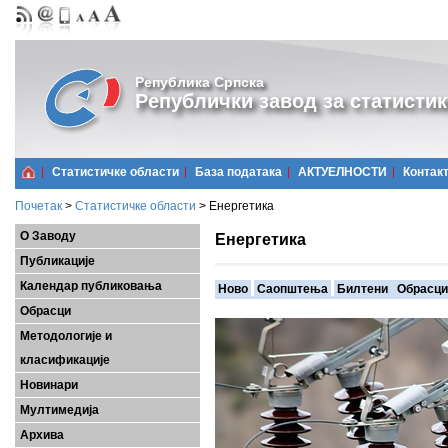
Република Српска
Републички завод за статистик
Статистичке области
Базa података
АКТУЕЛНОСТИ
Контак
Почетак
>
Статистичке области
>
Енергетика
О Заводу
Енергетика
Публикације
Календар публиковања
Ново
Саопштења
Билтени
Обрасци
Обрасци
Методологије и
класификације
Новинари
Мултимедија
Архива