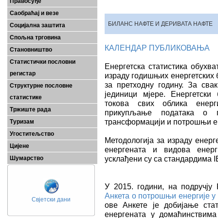
Правосуђе
Саобраћај и везе
БИЛАНС НАФТЕ И ДЕРИВАТА НАФТЕ
Социјална заштита
Спољна трговина
КАЛЕНДАР ПУБЛИКОВАЊА
Становништво
Статистички пословни
Енергетска статистика обухва
регистар
израду годишњих енергетских б
за претходну годину. За сва
Структурне пословне
јединици мјере. Енергетски
статистике
токова свих облика енерг
Тржиште рада
прикупљање података о пр
трансформацији и потрошњи е
Туризам
Угоститељство
Методологија за израду енер
Цијене
енергената и видова енерги
усклађени су са стандардима
Шумарство
У 2015. години, на подручју
Анкета о потрошњи енергије 
Свјетски дани
ове Анкете је добијање ста
енергената у домаћинствим