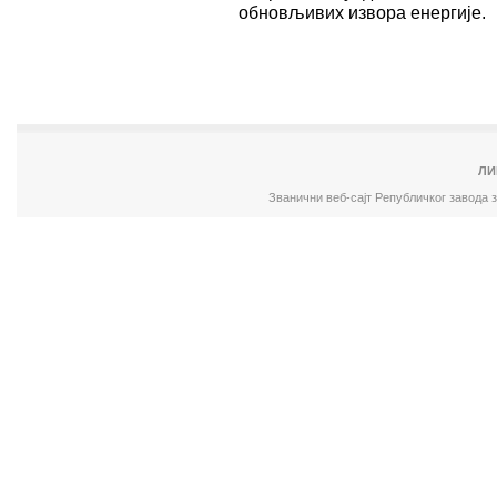
обновљивих извора енергије.
ЛИ
Званични веб-сајт Републичког завода 