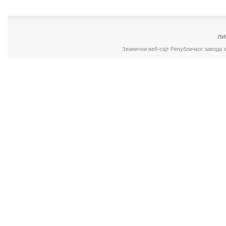
ЛИ
Званични веб-сајт Републичког завода 