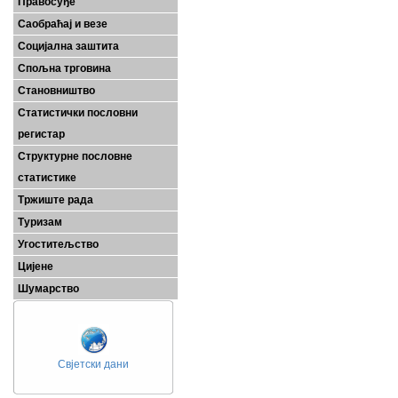
Правосуђе
Саобраћај и везе
Социјална заштита
Спољна трговина
Становништво
Статистички пословни
регистар
Структурне пословне
статистике
Тржиште рада
Туризам
Угоститељство
Цијене
Шумарство
Свјетски дани