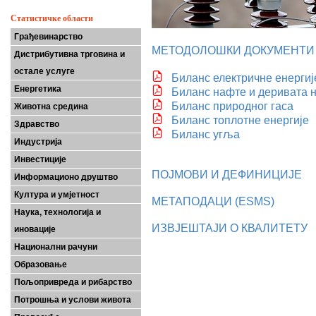
Статистичке области
Грађевинарство
МЕТОДОЛОШКИ ДОКУМЕНТИ
Дистрибутивна трговина и
остале услуге
Биланс електричне енергиј
Енергетика
Биланс нафте и деривата 
Биланс природног гаса
Животна средина
Биланс топлотне енергије
Здравство
Биланс угља
Индустрија
Инвестиције
ПОЈМОВИ И ДЕФИНИЦИЈЕ
Информационо друштво
Култура и умјетност
МЕТАПОДАЦИ (ESMS)
Наука, технологија и
ИЗВЈЕШТАЈИ О КВАЛИТЕТУ
иновације
Национални рачуни
Образовање
Пољопривреда и рибарство
Потрошња и услови живота