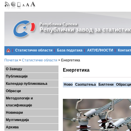
Република Српска
Републички завод за статистик
Статистичке области
Базa података
АКТУЕЛНОСТИ
Контак
Почетак
>
Статистичке области
>
Енергетика
О Заводу
Енергетика
Публикације
Календар публиковања
Ново
Саопштења
Билтени
Обрасци
Обрасци
Методологије и
класификације
Новинари
Мултимедија
Архива