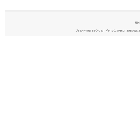
ЛИ
Званични веб-сајт Републичког завода 