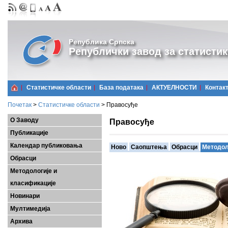
Република Српска
Републички завод за статистик
Статистичке области
Базa података
АКТУЕЛНОСТИ
Контак
Почетак
>
Статистичке области
>
Правосуђе
О Заводу
Правосуђе
Публикације
Календар публиковања
Ново
Саопштења
Обрасци
Методол
Обрасци
Методологије и
класификације
Новинари
Мултимедија
Архива