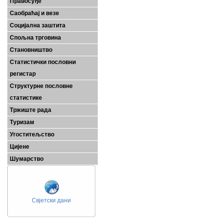
Правосуђе
Саобраћај и везе
Социјална заштита
Спољна трговина
Становништво
Статистички пословни
регистар
Структурне пословне
статистике
Тржиште рада
Туризам
Угоститељство
Цијене
Шумарство
Свјетски дани