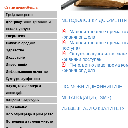
Статистичке области
Грађевинарство
МЕТОДОЛОШКИ ДОКУМЕНТИ
Дистрибутивна трговина и
остале услуге
Малољетно лице према ком
Енергетика
кривичног дјела
Малољетно лице према ком
Животна средина
поступак
Здравство
Оптужено пунољетно лице 
Индустрија
кривични поступак
Пунољетно лице према ком
Инвестиције
кривичног дјела
Информационо друштво
Култура и умјетност
Наука, технологија и
ПОЈМОВИ И ДЕФИНИЦИЈЕ
иновације
МЕТАПОДАЦИ (ESMS)
Национални рачуни
Образовање
ИЗВЈЕШТАЈИ О КВАЛИТЕТУ
Пољопривреда и рибарство
Потрошња и услови живота