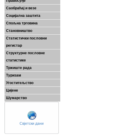
Правосуђе
Саобраћај и везе
Социјална заштита
Спољна трговина
Становништво
Статистички пословни
регистар
Структурне пословне
статистике
Тржиште рада
Туризам
Угоститељство
Цијене
Шумарство
Свјетски дани