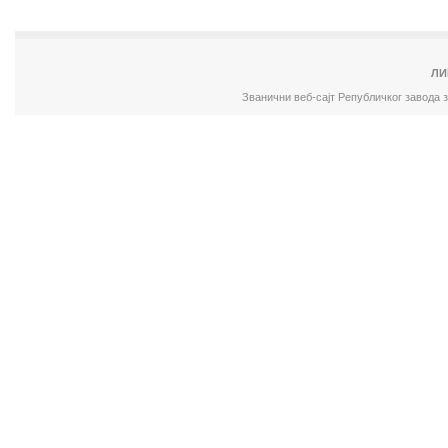
ЛИ
Званични веб-сајт Републичког завода 