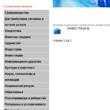
Статистичке области
Грађевинарство
Дистрибутивна трговина и
остале услуге
Архива годишњих саопштења инвестици
ИНВЕСТИЦИ
Енергетика
Животна средина
страна 1 од 1
Здравство
Индустрија
Инвестиције
Информационо друштво
Култура и умјетност
Наука, технологија и
иновације
Национални рачуни
Образовање
Пољопривреда и рибарство
Потрошња и услови живота