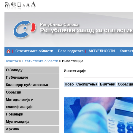
Република Српска
Републички завод за статистик
Статистичке области
Базa података
АКТУЕЛНОСТИ
Контак
Почетак
>
Статистичке области
>
Инвестиције
О Заводу
Инвестиције
Публикације
Ново
Саопштења
Билтени
Обрасци
Календар публиковања
Обрасци
Методологије и
класификације
Новинари
Мултимедија
Архива