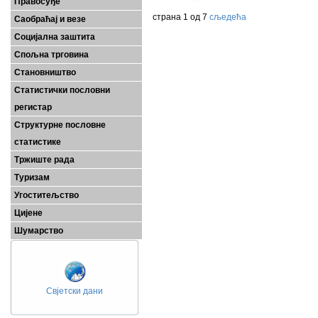
Правосуђе
страна 1 од 7
сљедећа
Саобраћај и везе
Социјална заштита
Спољна трговина
Становништво
Статистички пословни
регистар
Структурне пословне
статистике
Тржиште рада
Туризам
Угоститељство
Цијене
Шумарство
Свјетски дани