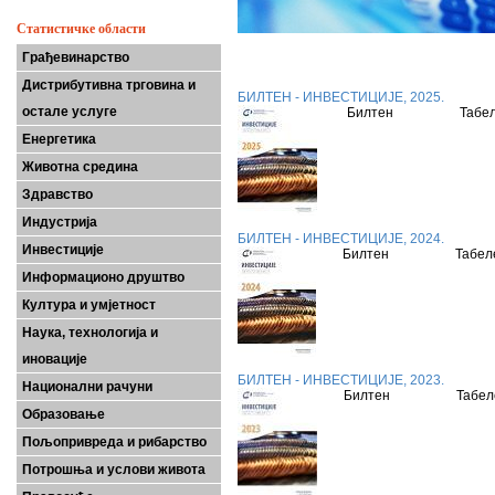
Статистичке области
Грађевинарство
Дистрибутивна трговина и
БИЛТЕН - ИНВЕСТИЦИЈЕ, 2025.
остале услуге
Билтен
Табе
Енергетика
Животна средина
Здравство
Индустрија
БИЛТЕН - ИНВЕСТИЦИЈЕ, 2024.
Инвестиције
Билтен
Табе
Информационо друштво
Култура и умјетност
Наука, технологија и
иновације
БИЛТЕН - ИНВЕСТИЦИЈЕ, 2023.
Национални рачуни
Билтен
Табе
Образовање
Пољопривреда и рибарство
Потрошња и услови живота