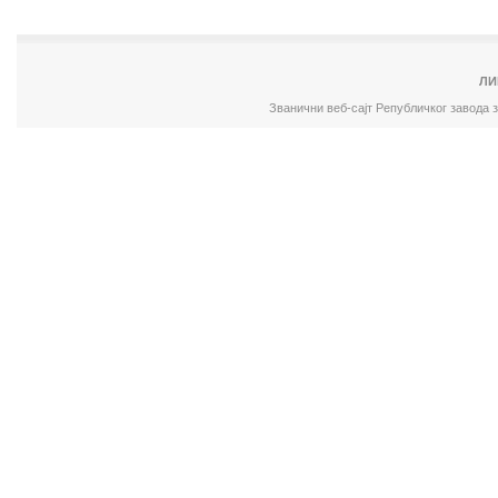
ЛИ
Званични веб-сајт Републичког завода 