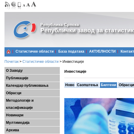
Република Српска
Републички завод за статистик
Статистичке области
Базa података
АКТУЕЛНОСТИ
Контак
Почетак
>
Статистичке области
>
Инвестиције
О Заводу
Инвестиције
Публикације
Ново
Саопштења
Билтени
Обрасци
Календар публиковања
Обрасци
Методологије и
класификације
Новинари
Мултимедија
Архива