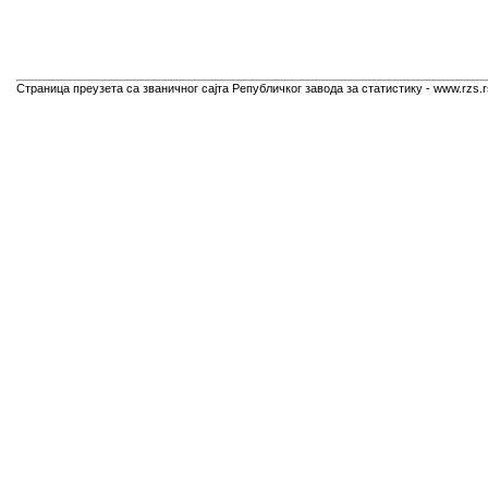
Страница преузета са званичног сајта Републичког завода за статистику - www.rzs.r