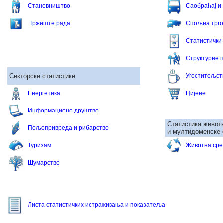
Становништво
Саобраћај и 
Тржиште рада
Спољна трго
Статистички
Структурне 
Секторске статистике
Угоститељст
Енергетика
Цијене
Информационо друштво
Статистика живот
Пољопривреда и рибарство
и мултидоменске 
Туризам
Животна сре
Шумарство
Листа статистичких истраживања и показатеља