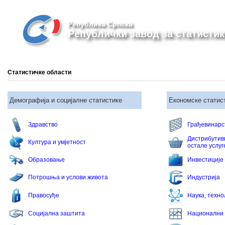
Република Српска
Републички завод за статистик
Статистичке области
Демографија и социјалне статистике
Економске статис
Здравство
Грађевинарс
Дистрибутив
Култура и умјетност
остале услуг
Образовањe
Инвестиције
Потрошња и услови живота
Индустрија
Правосуђе
Наука, техно
Социјална заштита
Национални 