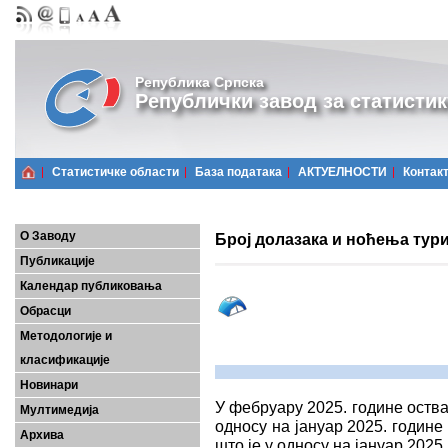
Република Српска
Републички завод за статистик
Статистичке области
Базa података
АКТУЕЛНОСТИ
Контак
О Заводу
Број долазака и ноћења тури
Публикације
Календар публиковања
Обрасци
Методологије и
класификације
Новинари
У фебруару 2025. године оствар
Мултимедија
односу на јануар 2025. године
Архива
што је у односу на јануар 2025