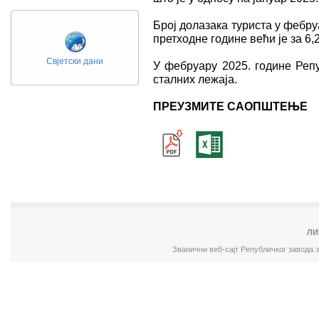
Број долазака туриста у фебру
претходне године већи је за 6,
Свјетски дани
У фебруару 2025. године Репу
сталних лежаја.
ПРЕУЗМИТЕ САОПШТЕЊЕ
ЛИ
Званични веб-сајт Републичког завода 