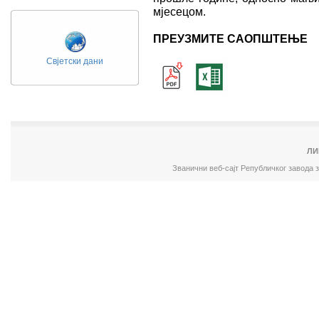
мјесецом.
ПРЕУЗМИТЕ САОПШТЕЊЕ
Свјетски дани
ЛИ
Званични веб-сајт Републичког завода 