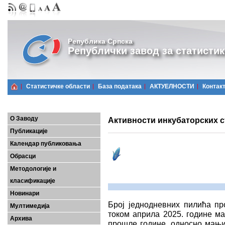
Република Српска
Републички завод за статистик
Статистичке области
Базa података
АКТУЕЛНОСТИ
Контак
О Заводу
Активности инкубаторских с
Публикације
Календар публиковања
Обрасци
Методологије и
класификације
Новинари
Број једнодневних пилића пр
Мултимедија
током априла 2025. године ма
Архива
прошле године, односно мањи