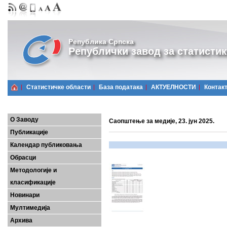
Република Српска
Републички завод за статистик
Статистичке области
Базa података
АКТУЕЛНОСТИ
Контак
О Заводу
Саопштење за медије, 23. јун 2025.
Публикације
Календар публиковања
Обрасци
Методологије и
класификације
Новинари
Мултимедија
Архива