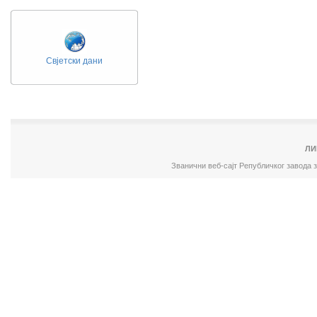
Свјетски дани
ЛИ
Званични веб-сајт Републичког завода 