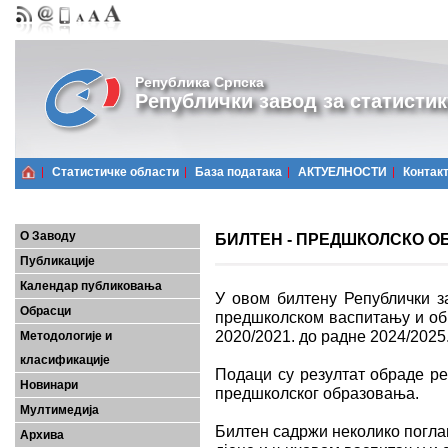
Република Српска
Републички завод за статистик
Статистичке области
Базa података
АКТУЕЛНОСТИ
Контак
О Заводу
БИЛТЕН - ПРЕДШКОЛСКО ОБ
Публикације
Календар публиковања
У овом билтену Републички за
Обрасци
предшколском васпитању и об
2020/2021. до радне 2024/2025.
Методологије и
класификације
Подаци су резултат обраде ре
Новинари
предшколског образовања.
Мултимедија
Билтен садржи неколико поглав
Архива