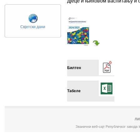
дјеце и њиховом васпитању и 
Свјетски дани
Билтен
Табеле
ЛИ
Званични веб-сајт Републичког завода 