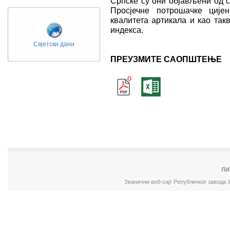
Српске су они објављени од с
Просјечне потрошачке ције
квалитета артикала и као так
индекса.
Свјетски дани
ПРЕУЗМИТЕ САОПШТЕЊЕ
ЛИ
Званични веб-сајт Републичког завода 