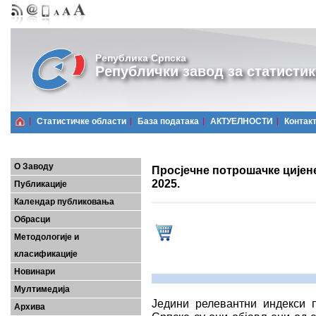
Република Српска
Републички завод за статистик
Статистичке области
Базa података
АКТУЕЛНОСТИ
Контак
О Заводу
Просјечне потрошачке цијен
2025.
Публикације
Календар публиковања
Обрасци
Методологије и
класификације
Новинари
Мултимедија
Једини релевантни индекси 
Архива