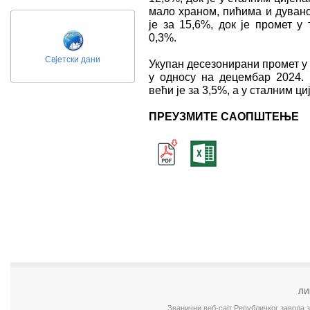
мало храном, пићима и дувано
је за 15,6%, док је промет у
0,3%.
Свјетски дани
Укупан десезонирани промет у 
у односу на децембар 2024. 
већи је за 3,5%, а у сталним ц
ПРЕУЗМИТЕ САОПШТЕЊЕ
ЛИ
Званични веб-сајт Републичког завода 