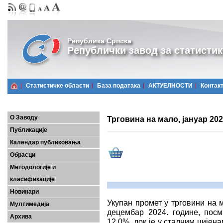
Република Српска
Републички завод за статистик
Статистичке области
Базa података
АКТУЕЛНОСТИ
Контак
О Заводу
Трговина на мало, јануар 202
Публикације
Календар публиковања
Обрасци
Методологије и
класификације
Новинари
Укупан промет у трговини на м
Мултимедија
децембар 2024. године, посм
Архива
12,0%, док је у сталним цијен