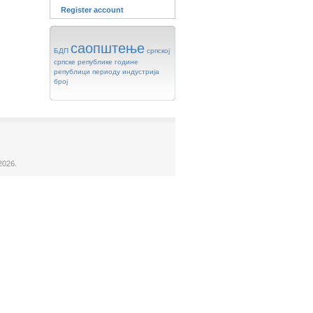
Register account
саопштење
БДП
српској
српске
републике
године
републици
периоду
индустрија
број
2026.