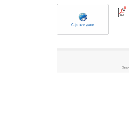
Свјетски дани
Зван