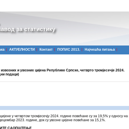
авод за статистику
ака
АКТУЕЛНОСТИ
Контакт
ПОПИС 2013.
Најчешћa питања
извозних и увозних цијена Републике Српске, четврто тромјесечје 2024.
дни подаци)
цијене у четвртом тромјесечју 2024. године повећане су за 19,5% у односу на
 децембар 2023. године, док су увозне цијене повећане за 15,1%.
ИТЕ САОПШТЕЊЕ