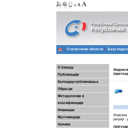
Република Српска
Републички з
Статистичке области
Базa подат
О Заводу
Индекси 
(претхо
Публикације
Календар публиковања
Обрасци
Методологије и
класификације
Новинари
Извозне 
Мултимедија
јануар -
Архива
ПРЕУЗМ