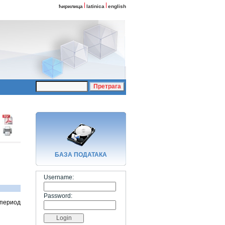
ћирилица
latinica
english
БАЗA ПОДАТАКА
Username:
Password:
 период