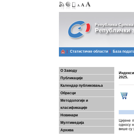
Република Српска
Републички з
Статистичке области
Базa подат
О Заводу
Индекси
2025.
Публикације
Календар публиковања
Обрасци
Методологије и
класификације
Новинари
Цијенe 
Мултимедија
односу н
више су 
Архива