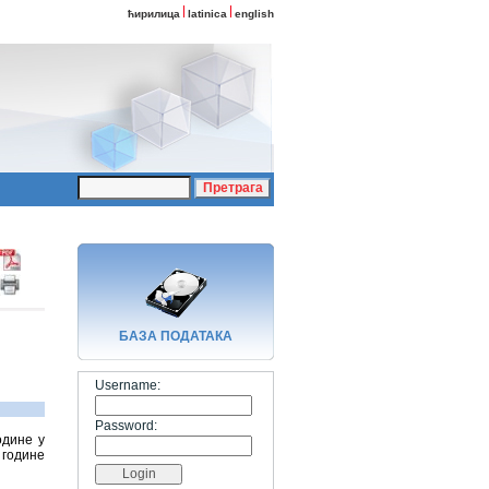
ћирилица
latinica
english
БАЗA ПОДАТАКА
Username:
Password:
одине у
 године