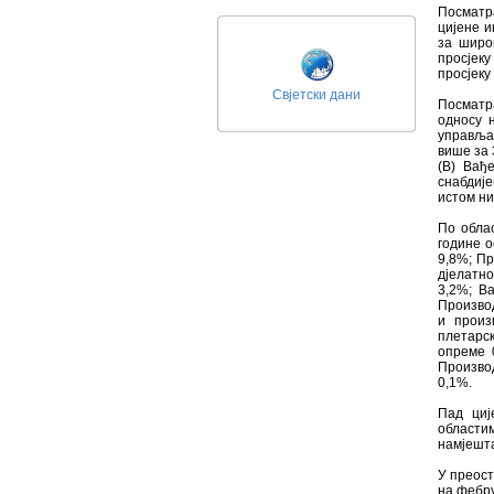
Посматра
цијене и
за широ
просјеку
просјеку
Свјетски дани
Посматр
односу н
управљањ
више за 
(B) Вађ
снабдије
истом ни
По обла
године о
9,8%; Пр
дјелатн
3,2%; В
Произво
и произ
плетарс
опреме 
Произво
0,1%.
Пад циј
области
намјешта
У преост
на фебру