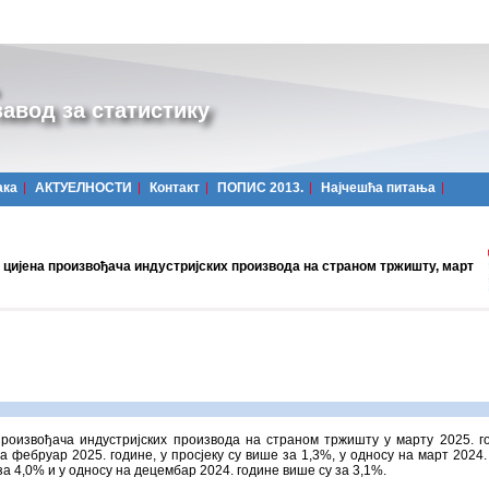
авод за статистику
ака
АКТУЕЛНОСТИ
Контакт
ПОПИС 2013.
Најчешћa питања
 цијена произвођача индустријских производа на страном тржишту, март
произвођачa индустријских производа на страном тржишту у марту 2025. г
а фебруар 2025. године, у просјеку су више за 1,3%, у односу на март 2024.
за 4,0% и у односу на децембар 2024. године више су за 3,1%.