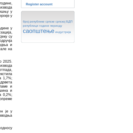
године,
Register account
оизвода
рошњу у
ргије у
број
републике
српске
српској
БДП
републици
године
периоду
одине у
саопштење
зација,
индустрија
јеку су
одручја
водња и
тале на
р 2025.
оизвода
отпада,
екстила
а 1,7%;
 дрвета
ламе и
ашина и
а 0,2%;
 опреме
н је у
изводња
 односу