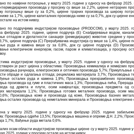
но по намјени потрошње, у марту 2025. године у односу на фебруар 2025. 
нтермедијарних производа у просјеку су више за 2,2%, цијене нетрајних пр
ку потрошњу више су за 0,2%, цијене трајних производа за широку пот
 ниже за 1,7%, цијене капиталних производа ниже су за 0,7%, док су цијене ене
 остале на истом нивоу.
ано по подручјима индустријске производње (PRODCOM), у марту 2025. г
а фебруар 2025. године, цијене подручја (Е) Снабдијевање водом, канали
е отпадом и дјелатности санације (ремедијације) животне средине у прос
3,7%, цијене подручја (C) Прерађивачка индустрија су више за 1,4%, цијене п
ење руда и камена више су за 0,8%, док су цијене подручја (D) Произ
вање електричном енергијом, гасом, паром и климатизација, у просјеку ос
воу.
стима индустријске производње, у марту 2025. године у односу на фебруа
стварен је раст цијена у областима: Производња хемикалија и хемијских пр
оизводња рачунара, електронских и оптичких производа 5,7%; Прикупљање 
ости обраде и одлагања отпада; рециклажа материјала 3,7%; Производња т
ађење осталих руда и камена 1,9%; Производња прехрамбених производ
дња производа од гуме и пластичних маса 1,3%; Производња пића, Прерада
вода од дрвета и плуте, осим намјештаја; производња предмета од с
ких материјала 1,1%; Производња готових металних производа, осим м
0,6%; Производња коже и производа од коже, Производња базних метал
дња осталих производа од неметалних минерала и Производња електричне
ена у марту 2025. године у односу на фебруар 2025. године забиљеже
ма: Производња одјеће 13,5%; Производња машина и опреме Д.Н. 2,2%; Про
ја 1,7%; Вађење руда метала 0,6%.
алих осам области индустријске производње цијене су у марту 2025. године у
ар 2025. године у просјеку остале на истом нивоу.