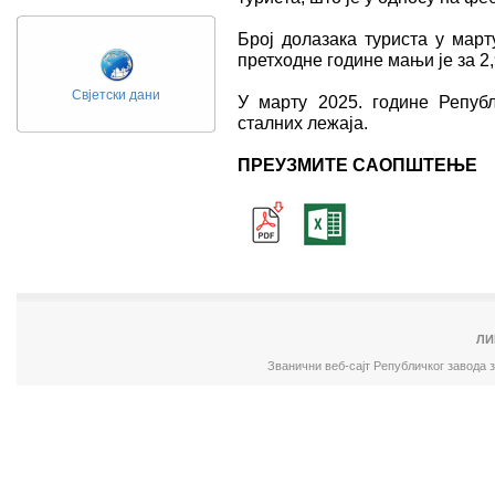
Број долазака туриста у март
претходне године мањи је за 2,
Свјетски дани
У марту 2025. године Репуб
сталних лежаја.
ПРЕУЗМИТЕ САОПШТЕЊЕ
ЛИ
Званични веб-сајт Републичког завода 