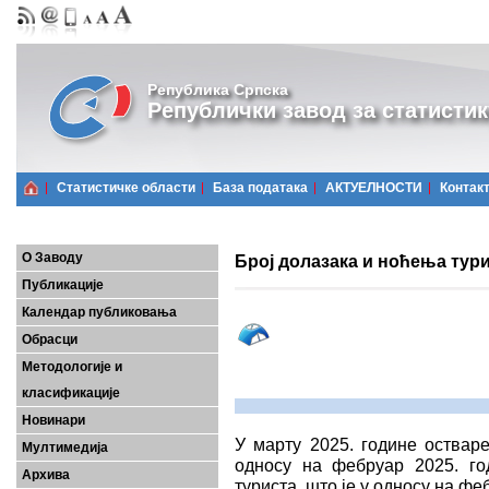
Република Српска
Републички завод за статистик
Статистичке области
Базa података
АКТУЕЛНОСТИ
Контак
О Заводу
Број долазака и ноћења тури
Публикације
Календар публиковања
Обрасци
Методологије и
класификације
Новинари
У марту 2025. године остваре
Мултимедија
односу на фебруар 2025. г
Архива
туриста, што је у односу на фе