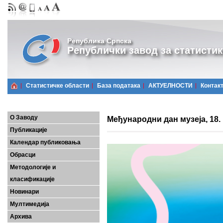
Република Српска
Републички завод за статистик
Статистичке области
Базa података
АКТУЕЛНОСТИ
Контак
О Заводу
Међународни дан музеја, 18. 
Публикације
Календар публиковања
Обрасци
Методологије и
класификације
Новинари
Мултимедија
Архива