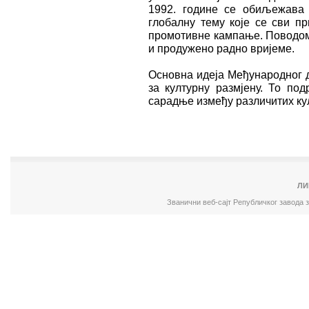
1992. године се обиљежава
глобалну тему које се сви пр
промотивне кампање. Поводом 
и продужено радно вријеме.
Основна идеја Међународног д
за културну размјену. То по
сарадње између различитих ку
ЛИ
Званични веб-сајт Републичког завода 