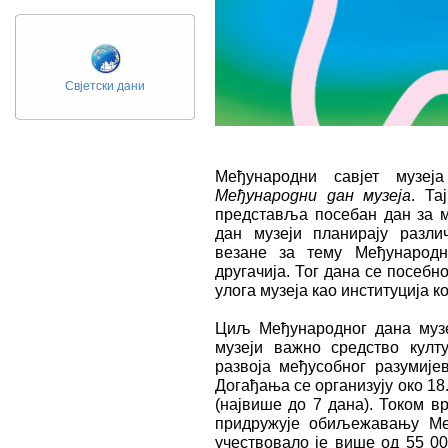
Свјетски дани
Међународни савјет музеја
Међународни дан музеја
. Та
представља посебан дан за ме
дан музеји планирају разли
везане за тему Међународн
другачија. Тог дана се посеб
улога музеја као институција к
Циљ Међународног дана музеј
музеји важно средство култ
развоја међусобног разумиј
Догађања се организују око 18.
(највише до 7 дана). Током в
придружује обиљежавању Међ
учествовало је више од 55 00