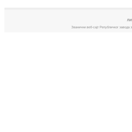
ЛИ
Званични веб-сајт Републичког завода 