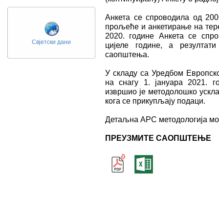
Анкета се спроводила од 200
прољеће и анкетирање на тере
2020. године Анкета се спро
Свјетски дани
цијеле године, а резултат
саопштења.
У складу са Уредбом Европско
на снагу 1. јануара 2021. г
извршио је методолошко ускл
кога се прикупљају подаци.
Детаљна АРС методологија мо
ПРЕУЗМИТЕ САОПШТЕЊЕ