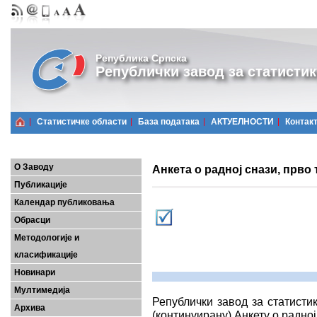
Република Српска
Републички завод за статистик
Статистичке области
Базa података
АКТУЕЛНОСТИ
Контак
О Заводу
Анкета о радној снази, прво 
Публикације
Календар публиковања
Обрасци
Методологије и
класификације
Новинари
Мултимедија
Републички завод за статисти
Архива
(континуирану) Анкету о радној