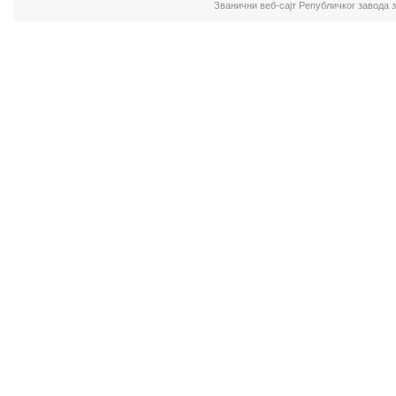
Званични веб-сајт Републичког завода 