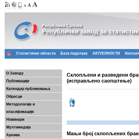
Република Српска
Републички завод за статистик
Статистичке области
Базa података
АКТУЕЛНОСТИ
Контак
О Заводу
Склопљени и разведени брак
(исправљено саопштење)
Публикације
Календар публиковања
Обрасци
Методологије и
класификације
Новинари
Мултимедија
Мањи број склопљених брак
Архива