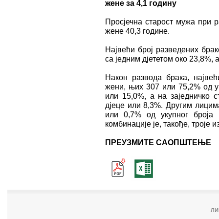
жене за 4,1 годину
Просјечна старост мужа при р
жене 40,3 године.
Највећи број разведених брак
са једним дјететом око 23,8%, 
Након развода брака, највећ
жени, њих 307 или 75,2% од у
или 15,0%, а на заједничко 
дјеце или 8,3%. Другим лицим
или 0,7% од укупног броја 
комбинације је, такође, троје 
ПРЕУЗМИТЕ САОПШТЕЊЕ
ЛИ