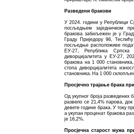
Разведени бракови
У 2024. години у Републици С
посљедњем заједничком пре
бракова забиљежен је у Град
Граду Приједору 96, Теслићу
посљедње расположиве податк
ЕУ-27, Република Српска
диворцијалитета у ЕУ-27, 202
бракова на 1 000 становника,
стопа диворцијалитета износ
становника. На 1 000 склопљен
Просјечно трајање брака при
Од укупног броја разведених б
развело се 21,4% парова, док
девете године брака. У току п
а укупан проценат бракова ра
је 16,2%.
Просјечна старост мужа пр