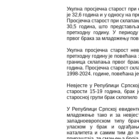
Укупна просјечна старост при
је 32,6 година и у односу на пр
Просјечна старост при склапа
30,5 година, што представљ
претходну годину. У периоду
првог брака за младожењу пове
Укупна просјечна старост не
претходну годину је повећана з
граница склапања првог брака
година. Просјечна старост скл
1998-2024. године, повећана је 
Невјесте у Републици Српској
старости 15-19 година, брак ј
старосној групи брак склопил
У Републици Српској евидентн
младожење тако и за невјес
западноевропском типу брач
уласком у брак и одгађањ
наталитета и самим тим до п
прираштаја, те смањења броја 