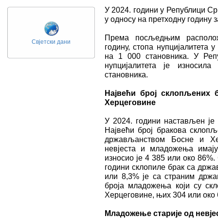
У 2024. години у Републици Ср
у односу на претходну годину 
Према посљедњим располож
Свјетски дани
годину, стопа нупцијалитета 
на 1 000 становника. У Репу
нупцијалитета је износил
становника.
Највећи број склопљених 
Херцеговине
У 2024. години настављен је 
Највећи број бракова склопљ
држављанством Босне и Хер
невјеста и младожења имај
износио је 4 385 или око 86%. 
години склопиле брак са држ
или 8,3% је са страним држа
броја младожења који су ск
Херцеговине, њих 304 или око
Младожење старије од невје