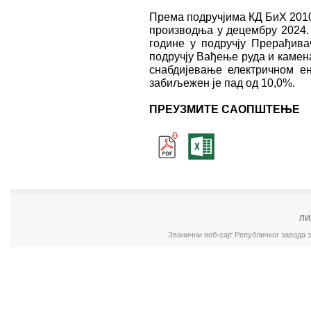
Према подручјима КД БиХ 2010
производња у децембру 2024.
године у подручју Прерађива
подручју Вађењe руда и камен
снабдијевањe електричном ен
забиљежен је пад од 10,0%.
ПРЕУЗМИТЕ САОПШТЕЊЕ
ЛИ
Званични веб-сајт Републичког завода 