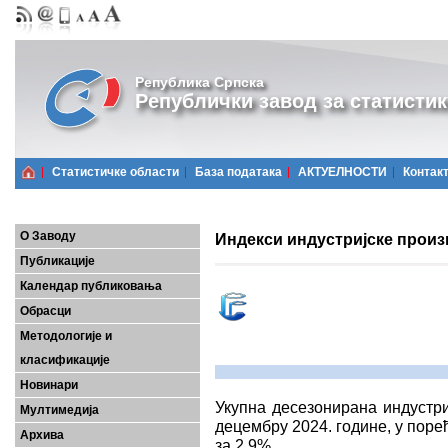
Република Српска
Републички завод за статистик
Статистичке области
Базa података
АКТУЕЛНОСТИ
Контак
О Заводу
Индекси индустријске произ
Публикације
Календар публиковања
Обрасци
Методологије и
класификације
Новинари
Укупна десезонирана индустри
Мултимедија
децембру 2024. године, у пор
Архива
за 2,9%.