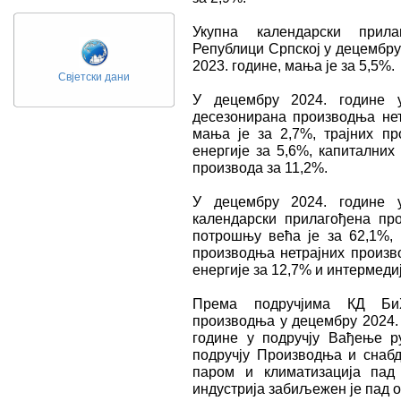
Укупна календарски прила
Републици Српској у децембру
2023. године, мања је за 5,5%.
Свјетски дани
У децембру 2024. године 
десезонирана производња не
мања је за 2,7%, трајних п
енергије за 5,6%, капиталних
производа за 11,2%.
У децембру 2024. године 
календарски прилагођена пр
потрошњу већа је за 62,1%, 
производња нетрајних произв
енергије за 12,7% и интермеди
Према подручјима КД БиХ
производња у децембру 2024.
године у подручју Вађењe 
подручју Производњa и снабд
паром и климатизацијa пад
индустрија забиљежен је пад о