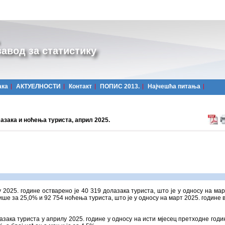
авод за статистику
ака
АКТУЕЛНОСТИ
Контакт
ПОПИС 2013.
Најчешћa питања
азака и ноћења туриста, април 2025.
 2025. године остварено је 40 319 долазака туриста, што је у односу на мар
ише за 25,0% и 92 754 ноћења туриста, што је у односу на март 2025. године 
азака туриста у априлу 2025. године у односу на исти мјесец претходне годи