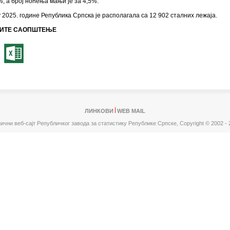
3%, а број ноћења мањи је за 4,5%.
 2025. године Република Српска је располагала са 12 902 сталних лежаја.
ИТЕ САОПШТЕЊЕ
ЛИНКОВИ
WEB MAIL
ични веб-сајт Републичког завода за статистику Републике Српске,
Copyright © 2002 - 