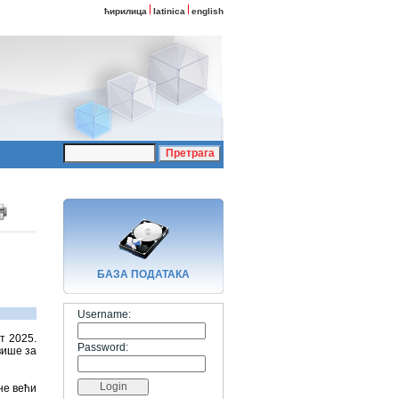
ћирилица
latinica
english
БАЗA ПОДАТАКА
Username:
т 2025.
Password:
више за
не већи