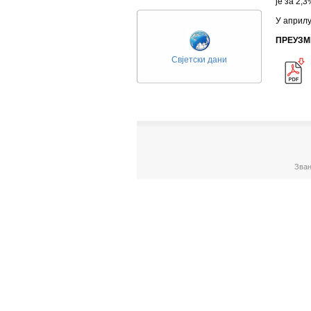
је за 2,
У априлу
ПРЕУЗМ
Свјетски дани
Зван