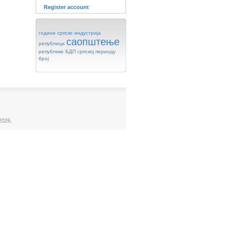
Register account
године
српске
индустрија
саопштење
републици
републике
БДП
српској
периоду
број
2026.