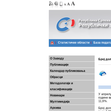
Република Српска
Републички з
Статистичке области
Базa подат
О Заводу
Број дол
Публикације
Календар публиковања
Обрасци
Методологије и
класификације
У априлу
Новинари
године в
11,6%.
Мултимедија
Архива
Број дол