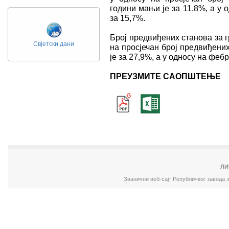
години мањи је за 11,8%, а у 
за 15,7%.
Број предвиђених станова за 
Свјетски дани
на просјечан број предвиђени
је за 27,9%, а у односу на феб
ПРЕУЗМИТЕ САОПШТЕЊЕ
ЛИ
Званични веб-сајт Републичког завода 