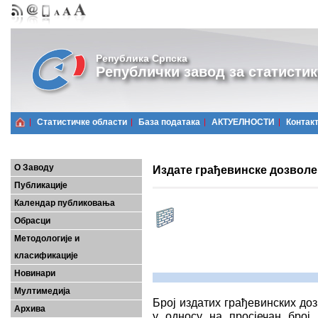
Република Српска
Републички завод за статистик
Статистичке области
Базa података
АКТУЕЛНОСТИ
Контак
О Заводу
Издате грађевинске дозволе
Публикације
Календар публиковања
Обрасци
Методологије и
класификације
Новинари
Мултимедија
Број издатих грађевинских до
Архива
у односу на просјечан број 