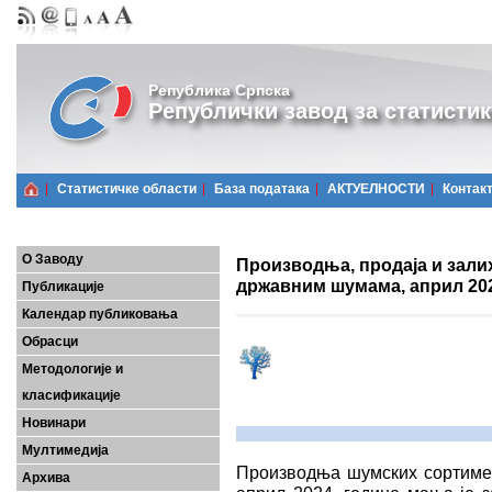
Република Српска
Републички завод за статистик
Статистичке области
Базa података
АКТУЕЛНОСТИ
Контак
О Заводу
Производња, продаја и зали
државним шумама, април 20
Публикације
Календар публиковања
Обрасци
Методологије и
класификације
Новинари
Мултимедија
Производња шумских сортимен
Архива