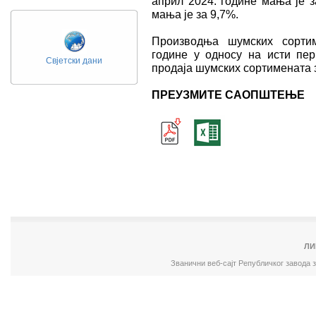
април 2024. године мања је з
мања је за 9,7%.
Производња шумских сортим
године у односу на исти пер
Свјетски дани
продаја шумских сортимената 
ПРЕУЗМИТЕ САОПШТЕЊЕ
ЛИ
Званични веб-сајт Републичког завода 