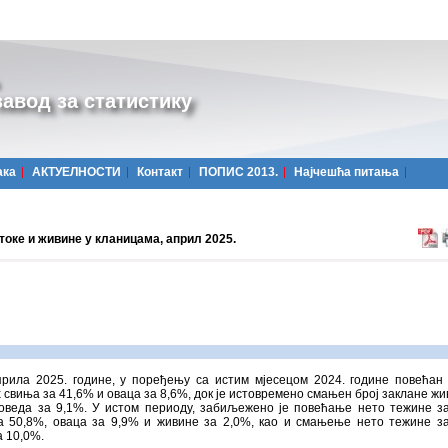
авод за статистику
ака
АКТУЕЛНОСТИ
Контакт
ПОПИС 2013.
Најчешћa питања
токе и живине у кланицама, април 2025.
прила 2025. године, у поређењу са истим мјесецом 2024. године повећан 
 свиња за 41,6% и оваца за 8,6%, док је истовремено смањен број заклане жи
говеда за 9,1%. У истом периоду, забиљежено је повећање нето тежине з
а 50,8%, оваца за 9,9% и живине за 2,0%, као и смањење нето тежине з
а 10,0%.