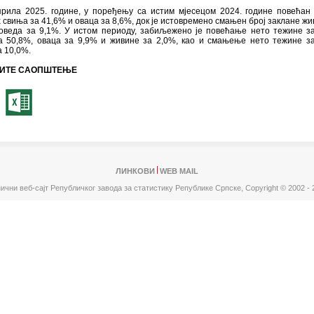
прила 2025. године, у поређењу са истим мјесецом 2024. године повећан 
 свиња за 41,6% и оваца за 8,6%, док је истовремено смањен број заклане жи
говеда за 9,1%. У истом периоду, забиљежено је повећање нето тежине з
а 50,8%, оваца за 9,9% и живине за 2,0%, као и смањење нето тежине з
а 10,0%.
ИТЕ САОПШТЕЊЕ
ЛИНКОВИ
WEB MAIL
ични веб-сајт Републичког завода за статистику Републике Српске,
Copyright © 2002 - 