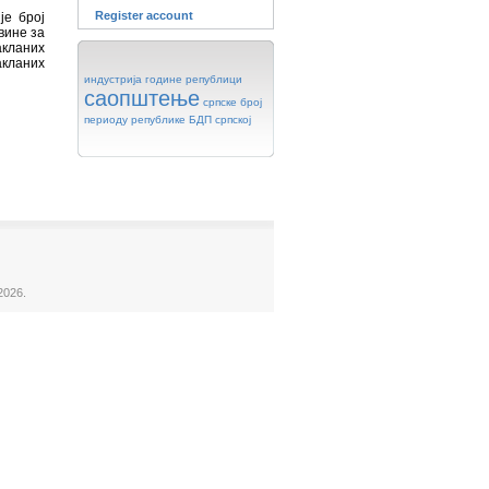
Register account
је број
вине за
акланих
акланих
индустрија
године
републици
саопштење
српске
број
периоду
републике
БДП
српској
2026.