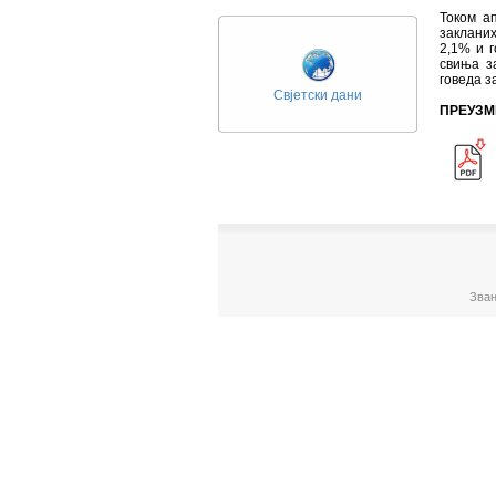
Током а
закланих
2,1% и 
свиња з
говеда з
Свјетски дани
ПРЕУЗМ
Зван