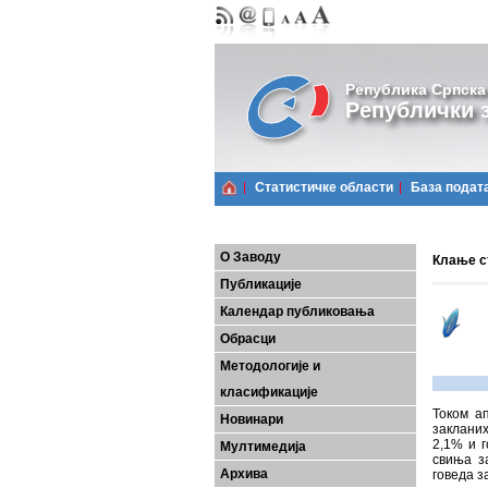
Република Српска
Републички з
Статистичке области
Базa подат
О Заводу
Клање с
Публикације
Календар публиковања
Обрасци
Методологије и
класификације
Током а
Новинари
закланих
2,1% и 
Мултимедија
свиња з
Архива
говеда з