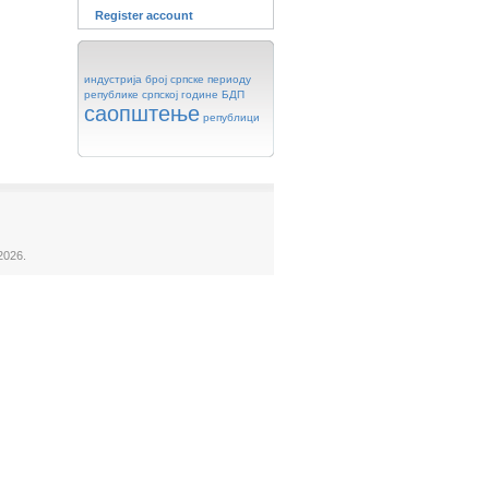
Register account
индустрија
број
српске
периоду
републике
српској
године
БДП
саопштење
републици
2026.