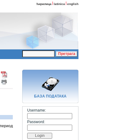
ћирилица
latinica
english
БАЗA ПОДАТАКА
Username:
Password:
 период