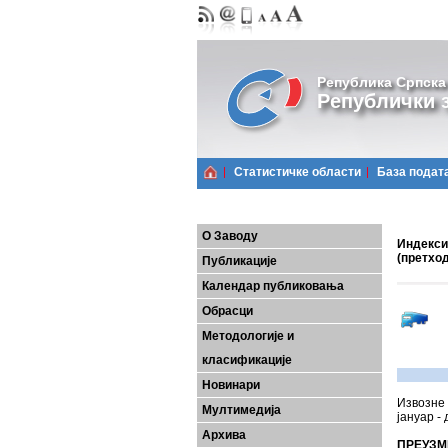
Република Српска
Републички з
Статистичке области
Базa подат
О Заводу
Индекси 
(претхо
Публикације
Календар публиковања
Обрасци
Методологије и
класификације
Новинари
Извозне 
Мултимедија
јануар -
Архива
ПРЕУЗМ