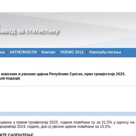
авод за статистику
ака
АКТУЕЛНОСТИ
Контакт
ПОПИС 2013.
Најчешћa питања
извозних и увозних цијена Републике Српске, прво тромјесечје 2025.
дни подаци)
цијене у првом тромјесечју 2025. године повећане су за 21,5% у односу на
 децембар 2024. године, док су увозне цијене повећане за 15,5%.
ИТЕ САОПШТЕЊЕ