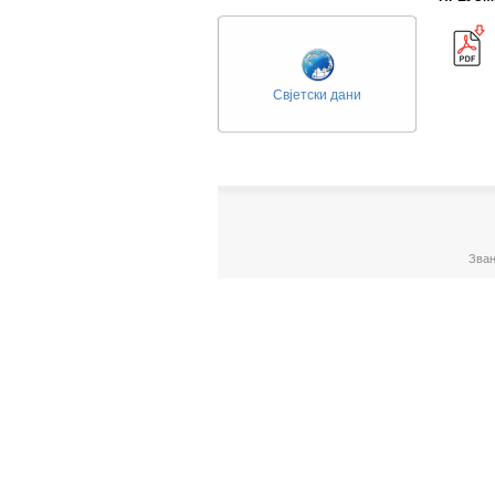
Свјетски дани
Зван