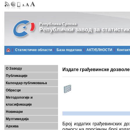
Република Српска
Републички завод за статистик
Статистичке области
Базa података
АКТУЕЛНОСТИ
Контак
О Заводу
Издате грађевинске дозволе,
Публикације
Календар публиковања
Обрасци
Методологије и
класификације
Новинари
Мултимедија
Број издатих грађевинских до
Архива
односу на просјечан број изда