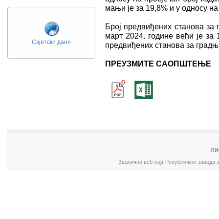
мањи је за 19,8% и у односу на
Број предвиђених станова за 
март 2024. године већи је за 
Свјетски дани
предвиђених станова за градњу
ПРЕУЗМИТЕ САОПШТЕЊЕ
ЛИ
Званични веб-сајт Републичког завода 