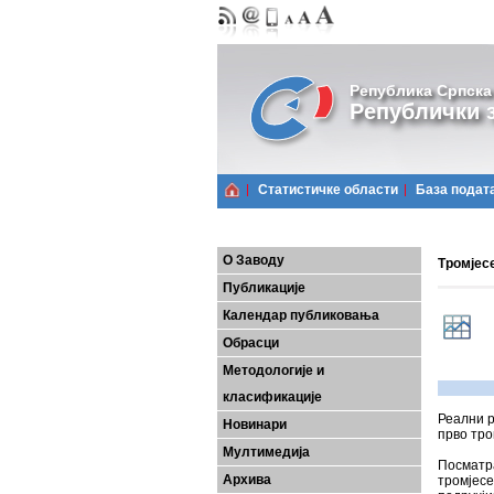
Република Српска
Републички з
Статистичке области
Базa подат
О Заводу
Тромјесе
Публикације
Календар публиковања
Обрасци
Методологије и
класификације
Реални р
Новинари
прво тро
Мултимедија
Посматра
Архива
тромјесе