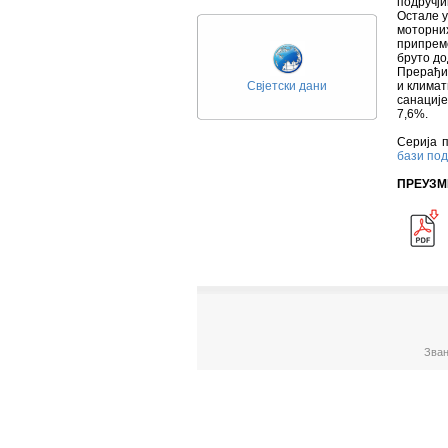
подручји
Остале у
моторних
припреме
бруто до
Прерађив
Свјетски дани
и климат
санације
7,6%.
Серија п
бази по
ПРЕУЗМ
Зван