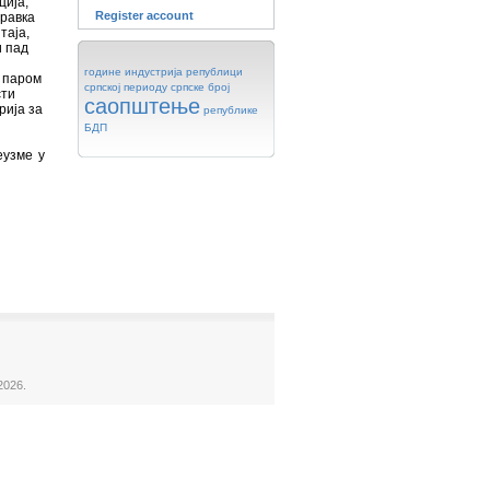
ција;
Register account
правка
таја,
и пад
године
индустрија
републици
, паром
српској
периоду
српске
број
сти
саопштење
рија за
републике
БДП
еузме у
2026.