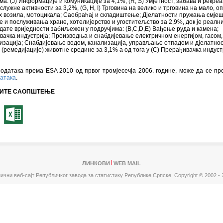
ма: (Ј) Информације и комуникације за 4,1%, (R, S) Умјетност, забава и рекреа
служне активности за 3,2%, (G, H, I) Трговина на велико и трговина на мало, о
 возила, мотоцикала; Саобраћај и складиштење; Дјелатности пружања смјеш
 и послуживања хране, хотелијерство и угоститељство за 2,9%, док је реалн
дате вриједности забиљежен у подручјима: (B,C,D,E) Вађење руда и камена;
ачка индустрија; Производња и снабдијевање електричном енергијом, гасом
изација; Снабдијевање водом, канализација, управљање отпадом и дјелатно
 (ремедијације) животне средине за 3,1% а од тога у (C) Прерађивачка индуст
одатака према ESA 2010 од првог тромјесечја 2006. године, може да се пр
датака
.
ИТЕ САОПШТЕЊЕ
ЛИНКОВИ
WEB MAIL
ични веб-сајт Републичког завода за статистику Републике Српске,
Copyright © 2002 - 