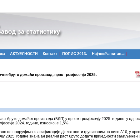
авод за статистику
ака
АКТУЕЛНОСТИ
Контакт
ПОПИС 2013.
Најчешћa питања
чни бруто домаћи производ, прво тромјесечје 2025.
аст бруто домаћег производа (БДП) у првом тромјесечју 2025. године, у однос
мјесечје 2024. године, износио је 1,5%.
но по подручјима класификације дјелатности груписаним на ниво А10, у прв
чју 2025. године значајан реални раст бруто додате вриједности забиљежен ј