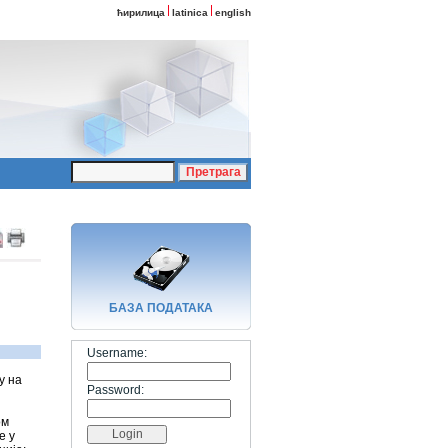
ћирилица
latinica
english
БАЗA ПОДАТАКА
Username:
у на
Password:
ом
е у