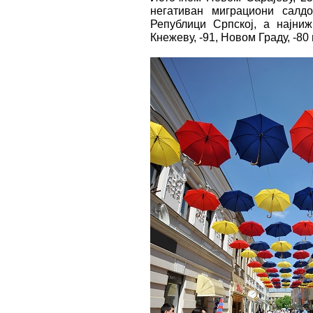
негативан миграциони салд
Републици Српској, а најниж
Кнежеву, -91, Новом Граду, -80 