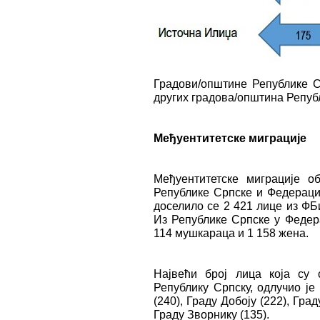
Градови/општине Републике С
других градова/општина Репуб
Међуентитетске миграције
Међуентитетске миграције о
Републике Српске и Федераци
доселило се 2 421 лице из ФБ
Из Републике Српске у Федер
114 мушкараца и 1 158 жена.
Највећи број лица која су
Републику Српску, одлучио је
(240), Граду Добоју (222), Гра
Граду Зворнику (135).