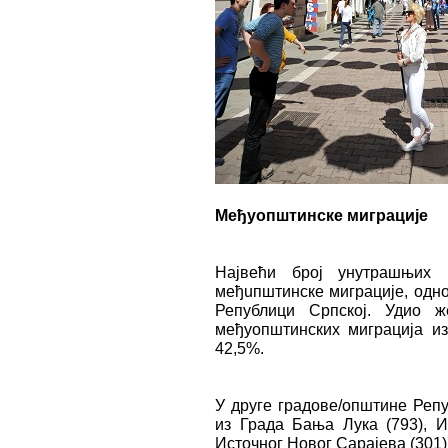
Међуопштинске миграције
Највећи број унутрашњих 
међuпштинске миграције, одн
Републици Српској. Удио ж
међуопштинских миграција из
42,5%.
У друге градове/општине Реп
из Града Бања Лука (793), И
Источног Новог Сарајева (301)