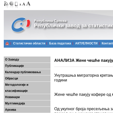
Република Српска
Републички завод за статистик
Статистичке области
Базa података
АКТУЕЛНОСТИ
Контак
О Заводу
АНАЛИЗА Жене чешће пакују
Публикације
Календар публиковања
Унутрашња миграторна кретања
Обрасци
години
Методологије и
класификације
Жене чешће пакују кофере од
Новинари
Мултимедија
Од укупног броја пресељења з
Архива