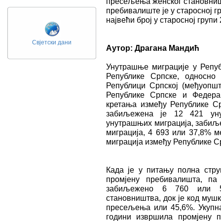
пресељења женског становништ
пребивалиште је у старосној гр
највећи број у старосној групи 
Свјетски дани
Аутор: Драгана Мандић
Унутрашње миграције у Репуб
Републике Српске, односно
Републици Српској (међуопшт
Републике Српске и Федерац
кретања између Републике Ср
забиљежена је 12 421 уну
унутрашњих миграција, забиљ
миграција, 4 693 или 37,8% м
миграција између Републике Ср
Када је у питању полна стру
промјену пребивалишта, па
забиљежено 6 760 или 5
становништва, док је код муш
пресељења или 45,6%. Укупна 
години извршила промјену п