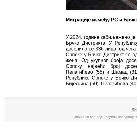
Миграције између РС и Брчк
У 2024. године забиљежено је
Брчко Дистрикта. У Републик
доселило се 336 лица, од чег
Српске у Брчко Дистрикт се о
жена. Од укупног броја дос
Српску, највећи број дос
Пелагићево (55) и Шамац (31
Републике Српске у Брчко Ди
Бијељина (50), Пелагићева (40
ЛИ
Званични веб-сајт Републичког завода 