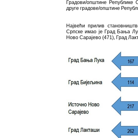
Градови/општине Републике 
друге градове/општине Републ
Највећи прилив становништв
Српске имао је Град Бања Лук
Ново Сарајево (471), Град Лак