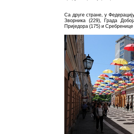
Са друге стране, у Федерациј
Зворника (229), Града Добој
Приједора (175) и Сребренице 