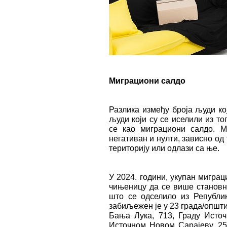
Миграциони салдо
Разлика између броја људи кој
људи који су се иселили из то
се као миграциони салдо. М
негативан и нулти, зависно од
територију или одлази са ње.
У 2024. години, укупан миграц
чињеницу да се више становн
што се одселило из Републи
забиљежен је у 23 града/општи
Бања Лука, 713, Граду Источ
Источном Новом Сарајеву, 25