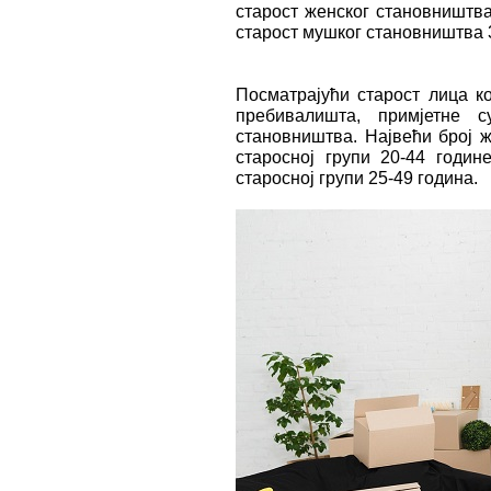
старост женског становништва 
старост мушког становништва 3
Посматрајући старост лица к
пребивалишта, примјетне 
становништва. Највећи број 
старосној групи 20-44 годин
старосној групи 25-49 година.