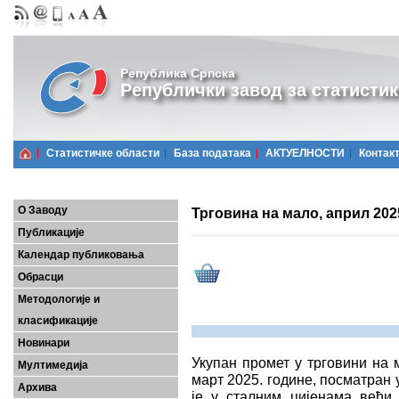
Република Српска
Републички завод за статистик
Статистичке области
Базa података
АКТУЕЛНОСТИ
Контак
О Заводу
Трговина на мало, април 202
Публикације
Календар публиковања
Обрасци
Методологије и
класификације
Новинари
Укупан промет у трговини на 
Мултимедија
март 2025. године, посматран у
Архива
је у сталним цијенама већи