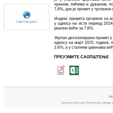
храном, пићима и дуваном, по
7,6%, док је промет у трговин
Индекс промета трговине на м
Свјетски дани
у односу на исти период 2024
реално већи за 7,6%.
Укупан десезонирани промет у 
односу на март 2025. године, 
2.6%, а у сталним цијенама већ
ПРЕУЗМИТЕ САОПШТЕЊЕ
ЛИ
Званични веб-сајт Републичког завода 