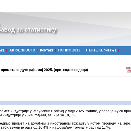
авод за статистику
ака
АКТУЕЛНОСТИ
Контакт
ПОПИС 2013.
Најчешћa питања
промета индустријe, мај 2025. (претходни подаци)
ромет индустрије у Републици Српској у мају 2025. године, у поређењу са про
 индустрије у 2024. години, већи је за 10,1%.
редимо промет на домаћем и иностраном тржишту у истом периоду, на ино
забиљежен је раст од 16,4% и на домаћем тржишту раст од 1,7%.