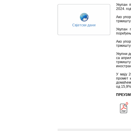
Укупан п
2024. го
Ако упо
тржишту 
Свјетски дани
Укупан 
поређењу
Ако упо
тржишту 
Укупни д
са април
тржишту
иностра
У мају 2
промет 
домаћем
од 15,9%
ПРЕУЗМ