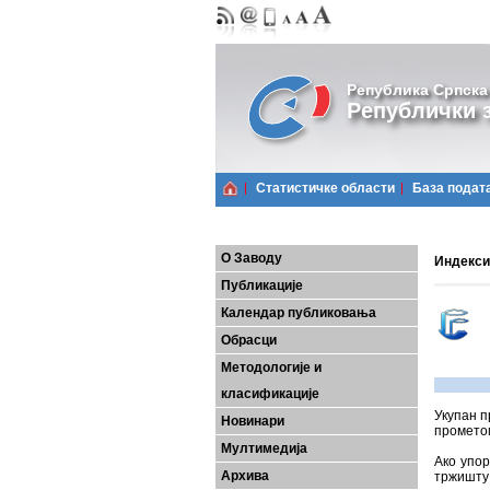
Република Српска
Републички з
Статистичке области
Базa подат
О Заводу
Индекси 
Публикације
Календар публиковања
Обрасци
Методологије и
класификације
Укупан п
Новинари
прометом
Мултимедија
Ако упо
Архива
тржишту 