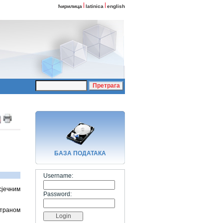
ћирилица
latinica
english
БАЗA ПОДАТАКА
Username:
сјечним
Password:
страном