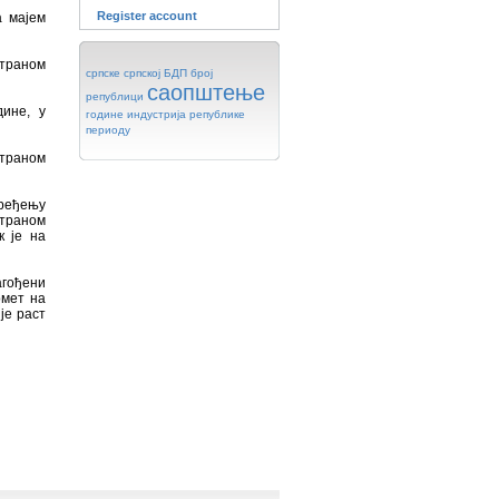
Register account
а мајем
страном
српске
српској
БДП
број
саопштење
републици
дине, у
године
индустрија
републике
периоду
страном
оређењу
страном
к је на
агођени
омет на
је раст