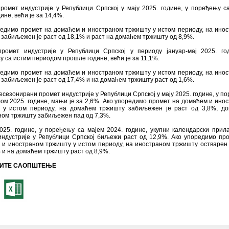
ромет индустрије у Републици Српској у мају 2025. године, у поређењу с
дине, већи је за 14,4%.
редимо промет на домаћем и иностраном тржишту у истом периоду, на ино
забиљежен је раст од 18,1% и раст на домаћем тржишту од 8,9%.
промет индустрије у Републици Српској у периоду јануар-мај 2025. го
 са истим периодом прошле године, већи је за 11,1%.
редимо промет на домаћем и иностраном тржишту у истом периоду, на ино
забиљежен је раст од 17,4% и на домаћем тржишту раст од 1,6%.
есезонирани промет индустрије у Републици Српској у мају 2025. године, у п
ом 2025. године, мањи је за 2,6%. Ако упоредимо промет на домаћем и ино
 у истом периоду, на домаћем тржишту забиљежен је раст од 3,8%, до
ном тржишту забиљежен пад од 7,3%.
025. године, у поређењу са мајем 2024. године, укупни календарски прил
индустрије у Републици Српској биљежи раст од 12,9%. Ако упоредимо пр
 и иностраном тржишту у истом периоду, на иностраном тржишту остварен 
 и на домаћем тржишту раст од 8,9%.
ИТЕ САОПШТЕЊЕ