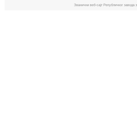
Званични веб-сајт Републичког завода 