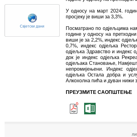
У односу на март 2024. годин
просјеку је виши за 3,3%.
Свјетски дани
Посматрано по одјељцима нам
године у односу на претходни
виши је за 2,2%, индекс одјељ
0,7%, индекс одјељка Рестор
одјељка Здравство и индекс о
док је индекс одјељка Рекре
одјељака Становање, Намјешта
непромијењени. Индекс одј
одјељка Остала добра и усл
Алкохолна пића и дуван нижи з
ПРЕУЗМИТЕ САОПШТЕЊЕ
ЛИ