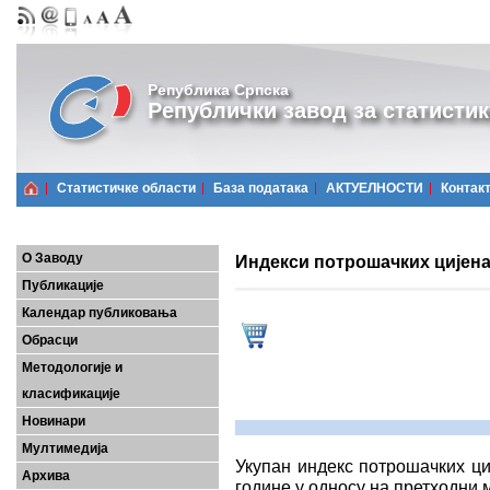
Република Српска
Републички завод за статистик
Статистичке области
Базa података
АКТУЕЛНОСТИ
Контак
О Заводу
Индекси потрошачких цијена,
Публикације
Календар публиковања
Обрасци
Методологије и
класификације
Новинари
Мултимедија
Укупан индекс потрошачких ци
Архива
године у односу на претходни м