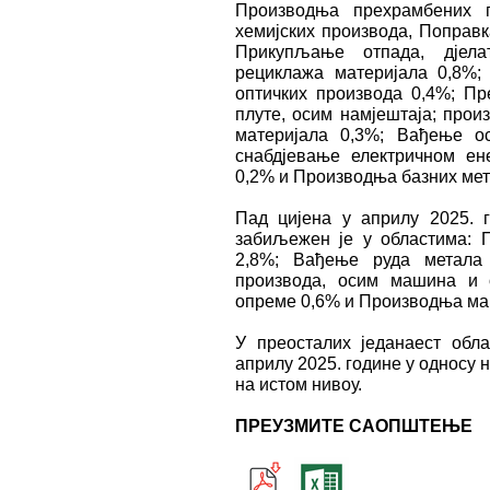
Производња прехрамбених п
хемијских производа, Поправк
Прикупљање отпада, дјела
рециклажа материјала 0,8%;
оптичких производа 0,4%; Пр
плуте, осим намјештаја; прои
материјала 0,3%; Вађење о
снабдјевање електричном ене
0,2% и Производња базних мет
Пад цијена у априлу 2025. 
забиљежен је у областима: 
2,8%; Вађење руда метала 
производа, осим машина и 
опреме 0,6% и Производња маш
У преосталих једанаест обла
априлу 2025. године у односу н
на истом нивоу.
ПРЕУЗМИТЕ САОПШТЕЊЕ