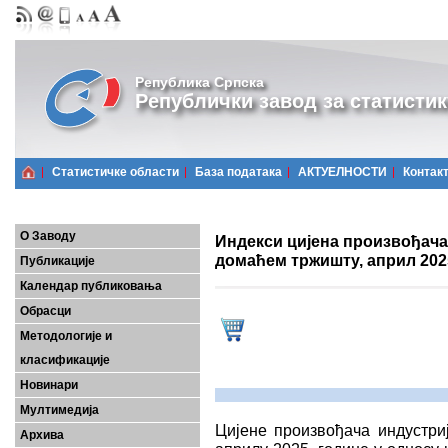
Република Српска
Републички завод за статистик
Статистичке области
Базa података
АКТУЕЛНОСТИ
Контак
О Заводу
Индекси цијена произвођача
домаћем тржишту, април 202
Публикације
Календар публиковања
Обрасци
Методологије и
класификације
Новинари
Мултимедија
Цијенe произвођачa индустри
Архива