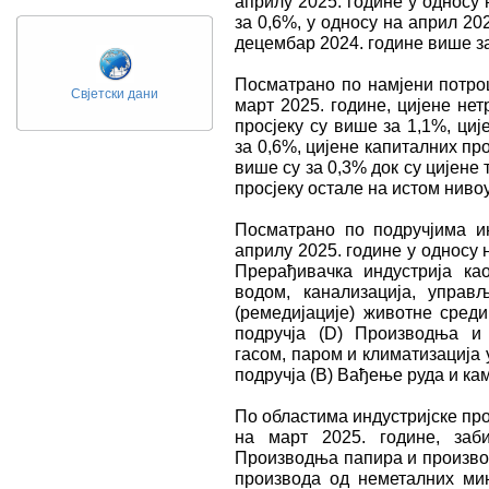
априлу 2025. године у односу 
за 0,6%, у односу на април 20
децембар 2024. године више за
Посматрано по намјени потрош
Свјетски дани
март 2025. године, цијене не
просјеку су више за 1,1%, ци
за 0,6%, цијене капиталних пр
више су за 0,3% док су цијене
просјеку остале на истом нивоу
Посматрано по подручјима и
априлу 2025. године у односу н
Прерађивачка индустрија ка
водом, канализација, управ
(ремедијације) животне среди
подручја (D) Производња и 
гасом, паром и климатизација у
подручја (B) Вађење руда и кам
По областима индустријске про
на март 2025. године, заб
Производња папира и произво
производа од неметалних ми