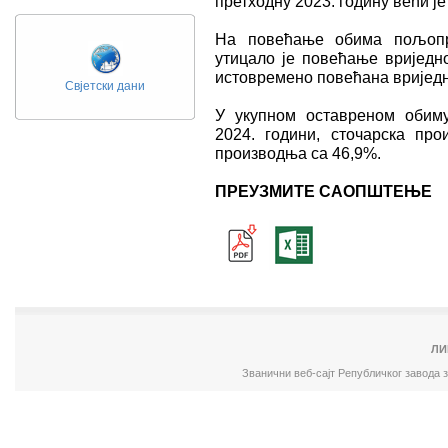
претходну 2023. годину већи је
На повећање обима пољопр
утицало је повећање вриједн
истовремено повећана вриједн
Свјетски дани
У укупном оставреном обим
2024. години, сточарска пр
производња са 46,9%.
ПРЕУЗМИТЕ САОПШТЕЊЕ
ЛИ
Званични веб-сајт Републичког завода 