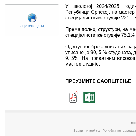
У школској 2024/2025. год
Републици Српској, на мастер 
специјалистичкe студијe 221 ст
Свјетски дани
Према полној структури, на мас
специјалистичкe студијe 75,1%
Од укупног броја уписаних на 
уписано је 90, 5 % студената, 
9, 5%. На приватним високош
мастер студије.
ПРЕУЗМИТЕ САОПШТЕЊЕ
ЛИ
Званични веб-сајт Републичког завода 