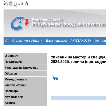
Република Српска
Републички завод за статистик
Статистичке области
Базa података
АКТУЕЛНОСТИ
Контак
О Заводу
Уписани на мастер и специја
2024/2025. година (претходн
Публикације
Календар публиковања
Обрасци
Методологије и
класификације
Новинари
Мултимедија
Архива