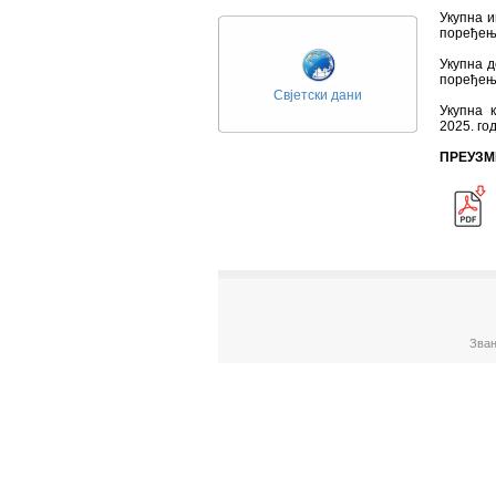
Укупна и
поређењу
Укупна д
поређењу
Свјетски дани
Укупна 
2025. го
ПРЕУЗМ
Зван