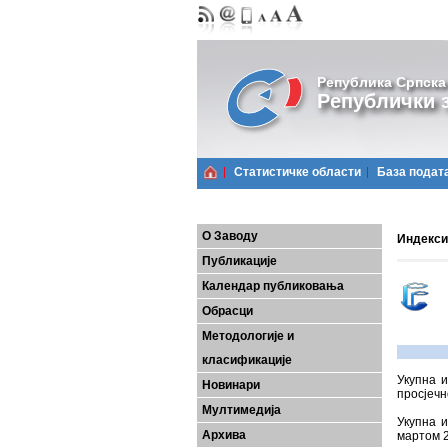
Република Српска
Републички з
Статистичке области
Базa подат
О Заводу
Индекси
Публикације
Календар публиковања
Обрасци
Методологије и
класификације
Укупна и
Новинари
просјечн
Мултимедија
Укупна и
Архива
мартом 2