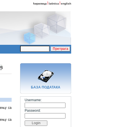
ћирилица
latinica
english
БАЗA ПОДАТАКА
Username:
ђењу са
Password:
ђењу са