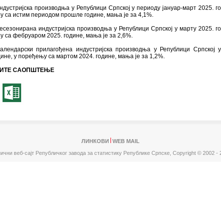
ндустријска производња у Републици Српској у периоду јануар-март 2025. го
 са истим периодом прошле године, мања је за 4,1%.
есезонирана индустријска производња у Републици Српској у марту 2025. го
 са фебруаром 2025. године, мања је за 2,6%.
календарски прилагођена индустријска производња у Републици Српској 
дине, у поређењу са мартом 2024. године, мања је за 1,2%.
ИТЕ САОПШТЕЊЕ
ЛИНКОВИ
WEB MAIL
ични веб-сајт Републичког завода за статистику Републике Српске,
Copyright © 2002 - 