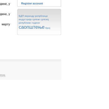
Register account
дине, у
дине, у
БДП
периоду
републици
индустрија
српске
српској
републике
године
у марту
саопштење
број
2026.