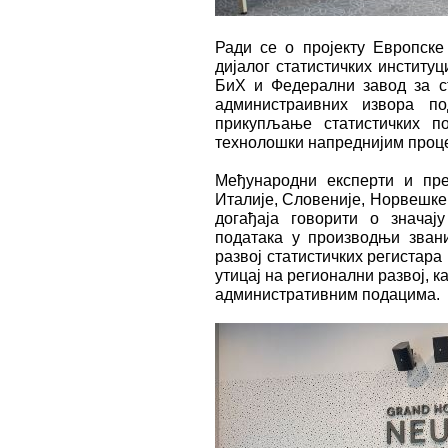
Ради се о пројекту Европске
дијалог статистичких институц
БиХ и Федерални завод за ст
администраивних извора по
прикупљање статистичких по
технолошки напреднијим проц
Међународни експерти и пред
Италије, Словеније, Норвешке
догађаја говорити о значај
података у производњи звани
развој статистичких регистара
утицај на регионални развој, к
административним подацима.