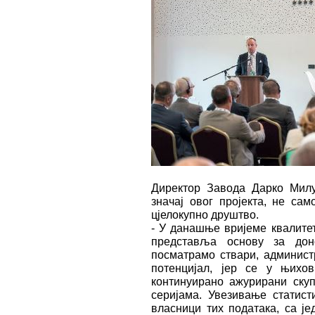
Директор Завода Дарко Милу
значај овог пројекта, не сам
цјелокупно друштво.
- У данашње вријеме квалите
представља основу за дон
посматрамо ствари, админист
потенцијал, јер се у њихо
континуирано ажурирани ску
серијама. Увезивање статисти
власници тих података, са ј