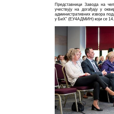
Представници Завода на че
учествују на догађају у окв
административних извора под
у БиХ" (ЕУ4АДМИН) који се 14.