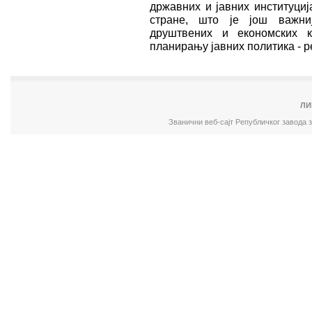
државних и јавних институциј
стране, што је још важни
друштвених и економских к
планирању јавних политика - р
ЛИ
Званични веб-сајт Републичког завода 