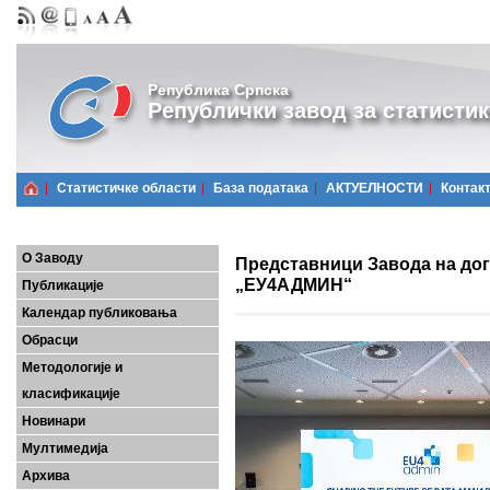
Република Српска
Републички завод за статистик
Статистичке области
Базa података
АКТУЕЛНОСТИ
Контак
О Заводу
Представници Завода на дога
„ЕУ4АДМИН“
Публикације
Календар публиковања
Обрасци
Методологије и
класификације
Новинари
Мултимедија
Архива