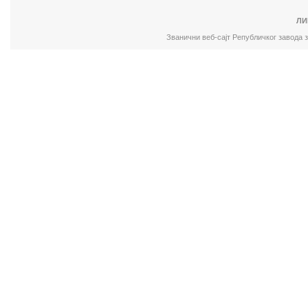
ЛИ
Званични веб-сајт Републичког завода 