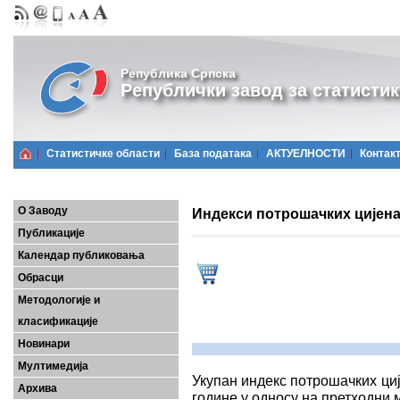
Република Српска
Републички завод за статистик
Статистичке области
Базa података
АКТУЕЛНОСТИ
Контак
О Заводу
Индекси потрошачких цијена,
Публикације
Календар публиковања
Обрасци
Методологије и
класификације
Новинари
Мултимедија
Укупан индекс потрошачких циј
Архива
године у односу на претходни м