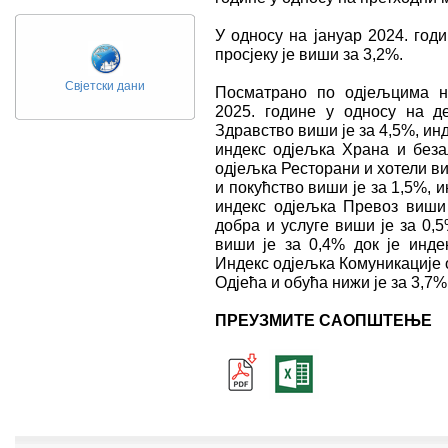
У односу на јануар 2024. год
просјеку је виши за 3,2%.
Свјетски дани
Посматрано по одјељцима н
2025. године у односу на д
Здравство виши је за 4,5%, ин
индекс одјељка Храна и беза
одјељка Ресторани и хотели ви
и покућство виши је за 1,5%, 
индекс одјељка Превоз виши 
добра и услуге виши је за 0,
виши је за 0,4% док је инд
Индекс одјељка Комуникације 
Одјећа и обућа нижи је за 3,7%
ПРЕУЗМИТЕ САОПШТЕЊЕ